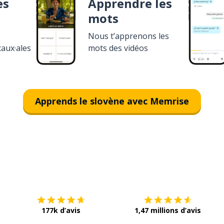
es
Apprendre les
mots
Nous t’apprenons les
caux·ales
mots des vidéos
Apprends le slovène avec Memrise
Télécharge via
App Store
T
177k d’avis
1,47 millions d’avis