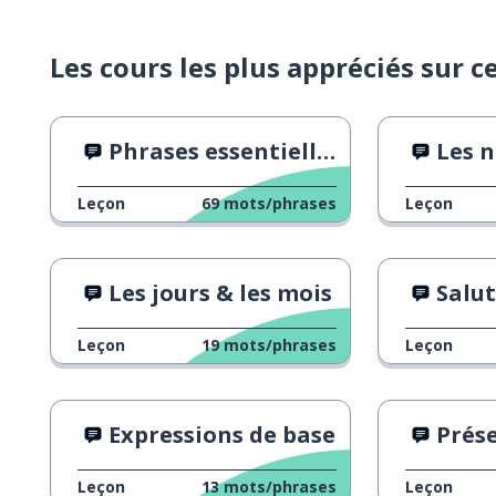
Les cours les plus appréciés sur c
Phrases essentielles
Les no
Leçon
69
mots/phrases
Leçon
Les jours & les mois
Salu
Leçon
19
mots/phrases
Leçon
Expressions de base
Présen
Leçon
13
mots/phrases
Leçon