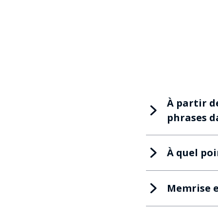
À partir d
phrases da
À quel poi
Memrise es