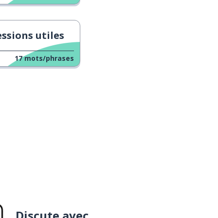
ssions utiles
17
mots/phrases
Discute avec