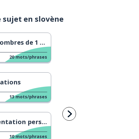
e sujet en slovène
mbres de 1 à 20
20
mots/phrases
tations
13
mots/phrases
tation personnelle
10
mots/phrases