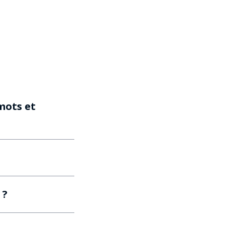
mots et
 ?