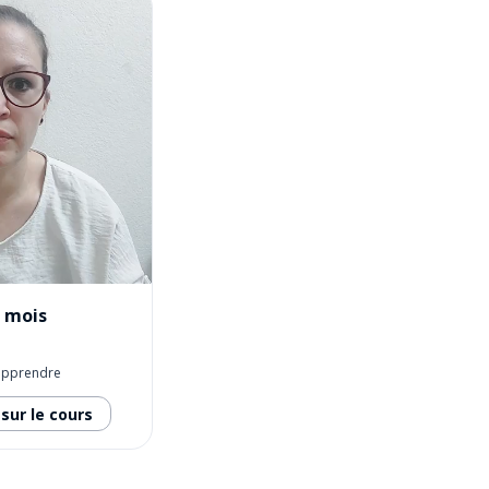
s mois
apprendre
sur le cours