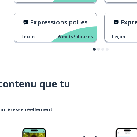
Expressions polies
Expre
Leçon
6
mots/phrases
Leçon
contenu que tu
t’intéresse réellement