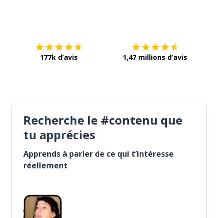
Télécharge via
App Store
Tél
177k d’avis
1,47 millions d’avis
Recherche le #contenu que
tu apprécies
Apprends à parler de ce qui t’intéresse
réellement