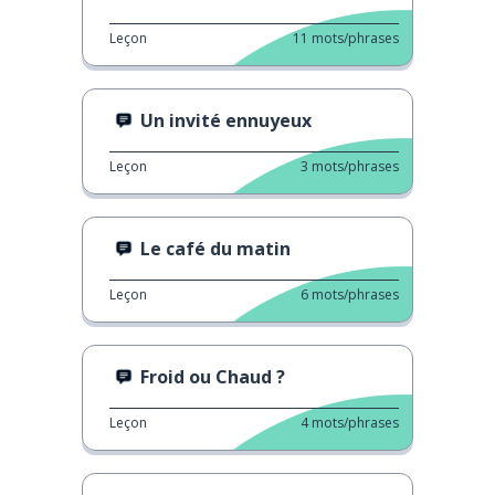
Leçon
11
mots/phrases
Un invité ennuyeux
Leçon
3
mots/phrases
Le café du matin
Leçon
6
mots/phrases
Froid ou Chaud ?
Leçon
4
mots/phrases