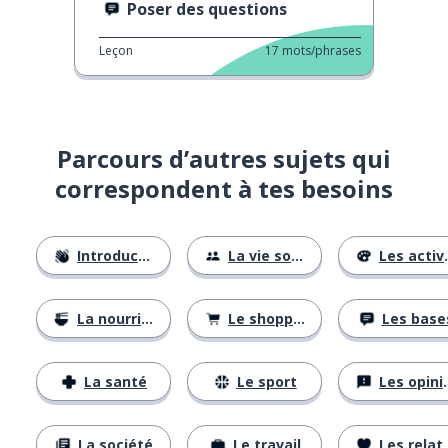
Poser des questions
Leçon
17
mots/phrases
Parcours d’autres sujets qui
correspondent à tes besoins
Introductions
La vie sociale
Les activités
La nourriture
Le shopping
Les base
La santé
Le sport
Les opinions
La société
Le travail
Les relations