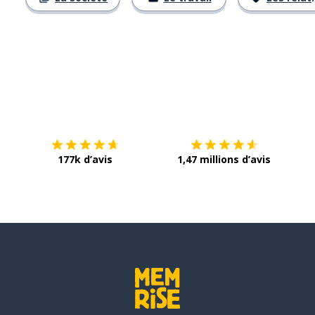
Télécharge via
App Store
Tél
177k d’avis
1,47 millions d’avis