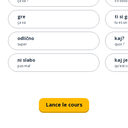
ça va ?
s'il vous
gre
ti si 
ça va
tu es un
odlično
kaj?
super
quoi ?
ni slabo
kaj je
pas mal
qu'est-c
Lance le cours