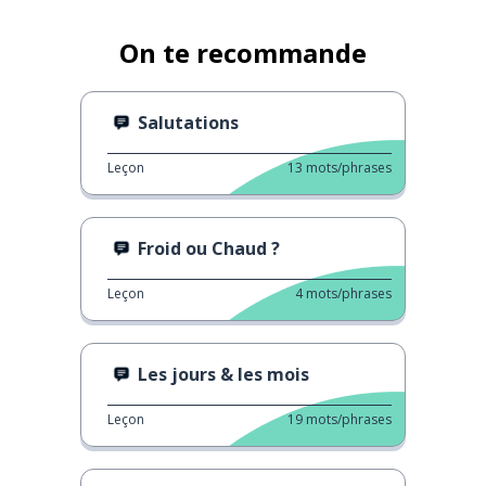
On te recommande
Salutations
Leçon
13
mots/phrases
Froid ou Chaud ?
Leçon
4
mots/phrases
Les jours & les mois
Leçon
19
mots/phrases