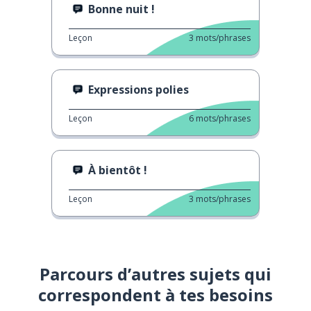
Bonne nuit !
Leçon
3
mots/phrases
Expressions polies
Leçon
6
mots/phrases
À bientôt !
Leçon
3
mots/phrases
Parcours d’autres sujets qui
correspondent à tes besoins