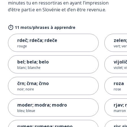
minutes tu en ressortiras en ayant l’impression
d’être parti.e en Slovénie et d’en être revenu.e.
11 mots/phrases à apprendre
rdeč; rdeča; rdeče
zelen
rouge
vert; ver
bel; bela; belo
vijoli
blanc; blanche
violet; v
črn; črna; črno
roza
noir; noire
rose
moder; modra; modro
rjav; 
bleu; bleue
marron
rumen; rumena; rumeno
siv; s