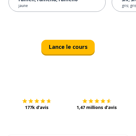
jaune
gris; gri
Lance le cours
Télécharge via
App Store
Tél
177k d’avis
1,47 millions d’avis