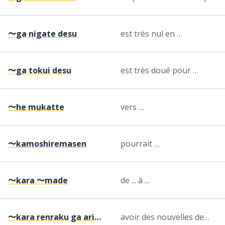
〜ga nigate desu
est très nul en …
〜ga tokui desu
est très doué pour …
〜he mukatte
vers …
〜kamoshiremasen
pourrait …
〜kara 〜made
de ... à ...
〜kara renraku ga arimasu
avoir des nouvelles de…