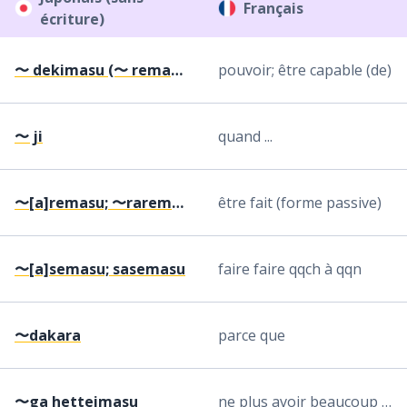
Français
écriture)
〜 dekimasu (〜 remasu; 〜 semasu)
pouvoir; être capable (de)
〜 ji
quand ...
〜[a]remasu; 〜raremasu
être fait (forme passive)
〜[a]semasu; sasemasu
faire faire qqch à qqn
〜dakara
parce que
〜ga hetteimasu
ne plus avoir beaucoup de …