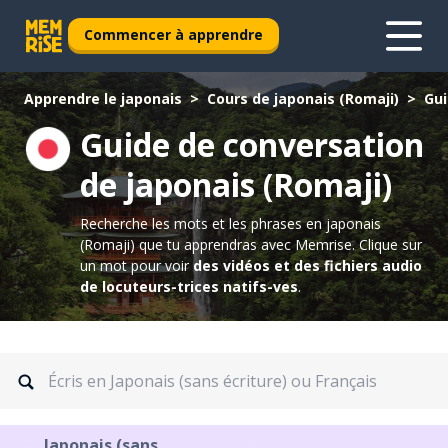
Commencer à apprendre
Apprendre le japonais
Cours de japonais (Romaji)
Gui
Guide de conversation
de japonais (Romaji)
Recherche les mots et les phrases en japonais
(Romaji) que tu apprendras avec Memrise.
Clique sur
un mot pour voir
des vidéos et des fichiers audio
de locuteurs-trices natifs-ves
.
Japonais (sans