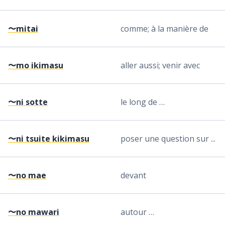
〜mitai
comme; à la manière de
〜mo ikimasu
aller aussi; venir avec
〜ni sotte
le long de …
〜ni tsuite kikimasu
poser une question sur ...
〜no mae
devant
〜no mawari
autour …