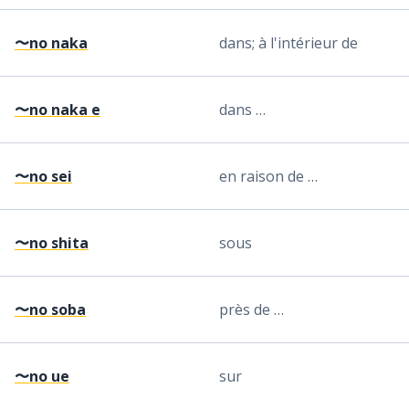
〜no naka
dans; à l'intérieur de
〜no naka e
dans …
〜no sei
en raison de …
〜no shita
sous
〜no soba
près de …
〜no ue
sur