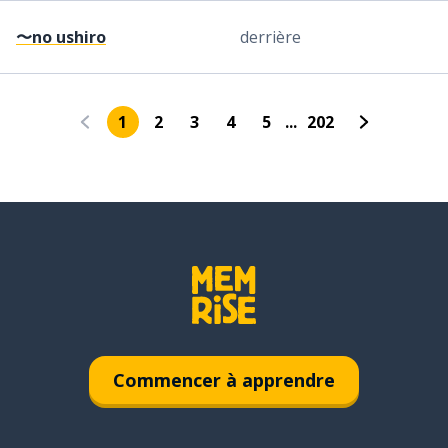
〜no ushiro
derrière
1
2
3
4
5
...
202
Commencer à apprendre