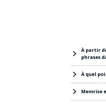
À partir d
phrases da
À quel poi
Memrise es