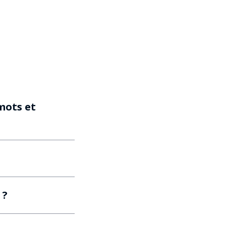
mots et
 ?