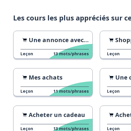
Les cours les plus appréciés sur c
Une annonce avec un discours clair
Shopping
Leçon
13
mots/phrases
Leçon
Mes achats
Une courte a
Leçon
11
mots/phrases
Leçon
Acheter un cadeau
Achete
Leçon
13
mots/phrases
Leçon