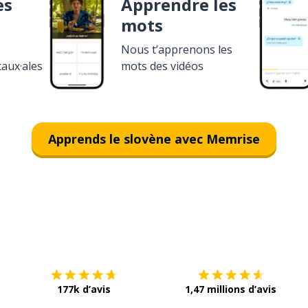
es
Apprendre les
mots
Nous t’apprenons les
caux·ales
mots des vidéos
Apprends le slovène avec Memrise
Télécharge via
App Store
T
177k d’avis
1,47 millions d’avis