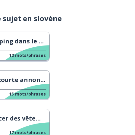
e sujet en slovène
 dans le magasin Spar
12
mots/phrases
nnonce sur les réseaux sociaux
15
mots/phrases
r des vêtements
17
mots/phrases