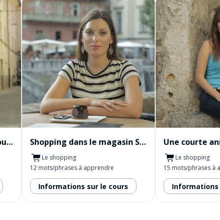
Une annonce avec un discours clair
Shopping dans le magasin Spar
Le shopping
Le shopping
12 mots/phrases à apprendre
15 mots/phrases à 
Informations sur le cours
Informations 