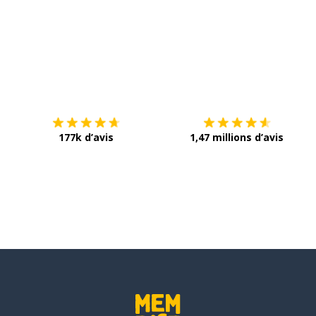
Télécharge via
App Store
T
177k d’avis
1,47 millions d’avis