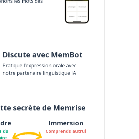
enons les mots des
Discute avec MemBot
Pratique l’expression orale avec
notre partenaire linguistique IA
ette secrète de Memrise
dre
Immersion
e du
Comprends autrui
ire