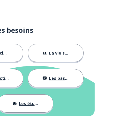
es besoins
été
La vie sociale
vités
Les bases
Les études