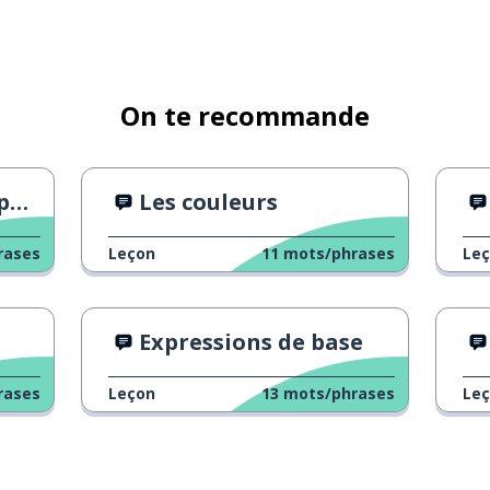
On te recommande
ge
Les couleurs
rases
Leçon
11
mots/phrases
Le
Expressions de base
rases
Leçon
13
mots/phrases
Le