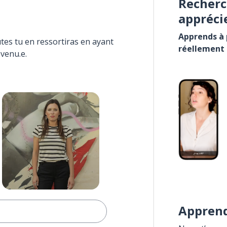
Recherc
appréci
Apprends à p
tes tu en ressortiras en ayant
réellement
evenu.e.
Apprend