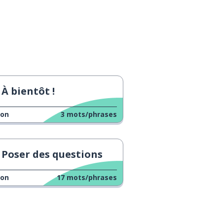
À bientôt !
çon
3
mots/phrases
Poser des questions
çon
17
mots/phrases