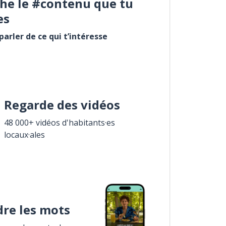
he le #contenu que tu
es
arler de ce qui t’intéresse
Regarde des vidéos
48 000+ vidéos d'habitants·es
locaux·ales
re les mots