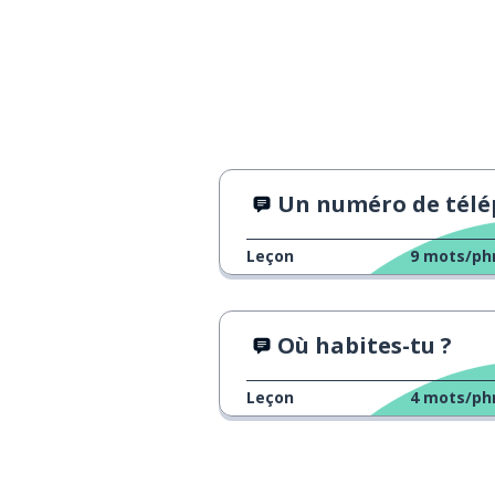
Un numéro de téléphone étran
Leçon
9
mots/ph
Où habites-tu ?
Leçon
4
mots/ph