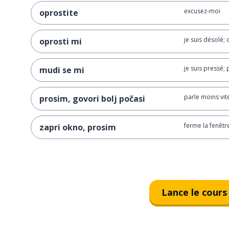
excusez-moi
oprostite
je suis désolé;
oprosti mi
je suis pressé;
mudi se mi
parle moins vite,
prosim, govori bolj počasi
ferme la fenêtre,
zapri okno, prosim
Lance le cours