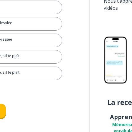
Nous t’appr
vidéos
 désolée
 pressée
 s'il te plaît
 s'il te plaît
La rec
Appren
Mémoris
vocabula