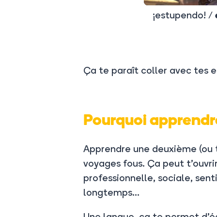
¡estupendo! /
Ça te paraît coller avec tes e
Pourquoi apprendr
Apprendre une deuxième (ou t
voyages fous. Ça peut t’ouvri
professionnelle, sociale, sen
longtemps...
Une langue, ça te permet d’é