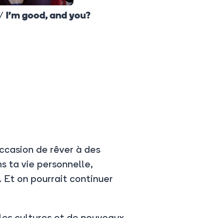
 /
I'm good, and you?
ccasion de rêver à des
s ta vie personnelle,
 Et on pourrait continuer
les cultures et de nouveaux