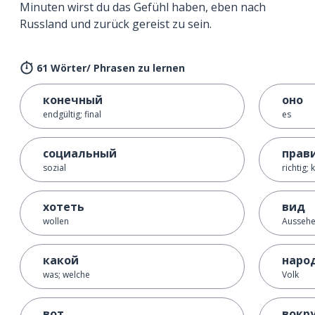
Minuten wirst du das Gefühl haben, eben nach
Russland und zurück gereist zu sein.
61 Wörter/ Phrasen zu lernen
конечный
оно
endgültig; final
es
социальный
прав
sozial
richtig; 
хотеть
вид
wollen
Aussehen
какой
наро
was; welche
Volk
вот
вокр