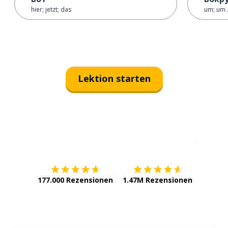
hier; jetzt; das
um; um .
Lektion starten
Erhältlich im
App Store
jetzt bei
177.000 Rezensionen
1.47M Rezensionen