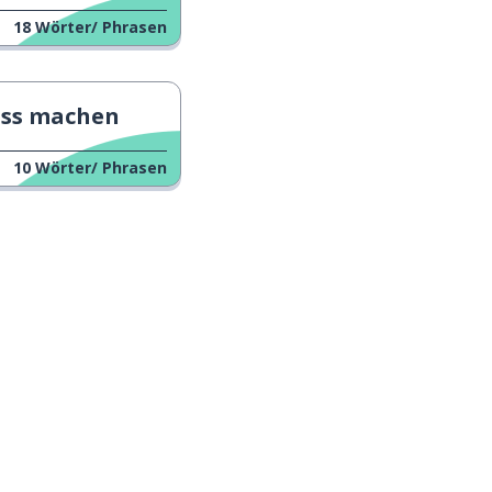
18
Wörter/ Phrasen
uss machen
10
Wörter/ Phrasen