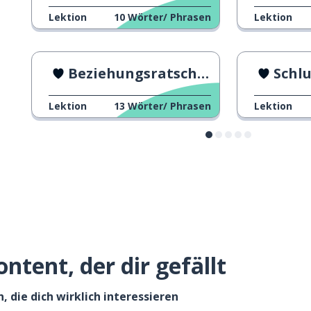
Lektion
10
Wörter/ Phrasen
Lektion
Beziehungsratschläge
Schl
Lektion
13
Wörter/ Phrasen
Lektion
ntent, der dir gefällt
, die dich wirklich interessieren