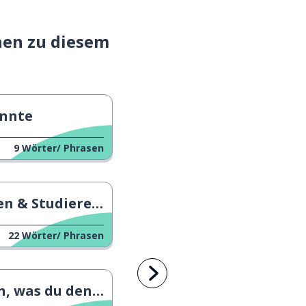
nen zu diesem
nnte
9
Wörter/ Phrasen
n & Studieren 2
22
Wörter/ Phrasen
 was du denkst 3