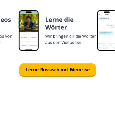
deos
Lerne die
Wörter
os von
Wir bringen dir die Wörter
n
aus den Videos bei
Lerne Russisch mit Memrise
Erhältlich im
App Store
jetzt bei