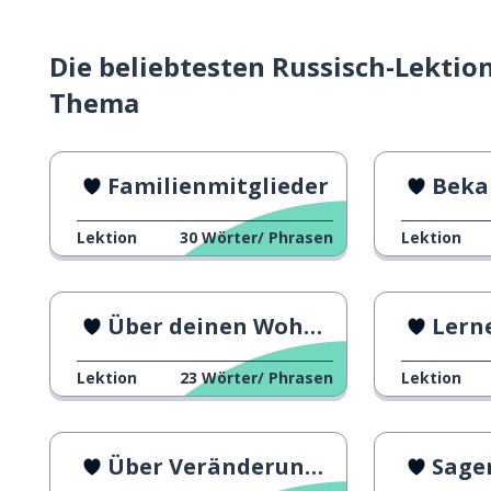
Die beliebtesten Russisch-Lektio
Thema
Familienmitglieder
Beka
Lektion
30
Wörter/ Phrasen
Lektion
Über deinen Wohnort reden
Lerne
Lektion
23
Wörter/ Phrasen
Lektion
Über Veränderungen reden
Sagen,