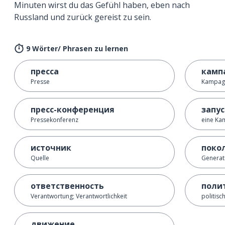
Minuten wirst du das Gefühl haben, eben nach
Russland und zurück gereist zu sein.
9 Wörter/ Phrasen zu lernen
пресса
камп
Presse
Kampag
пресс-конференция
запу
Pressekonferenz
eine Ka
источник
поко
Quelle
Generat
ответственность
поли
Verantwortung; Verantwortlichkeit
politisc
движение