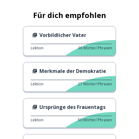
Für dich empfohlen
Vorbildlicher Vater
Lektion
36
Wörter/ Phrasen
Merkmale der Demokratie
Lektion
27
Wörter/ Phrasen
Ursprünge des Frauentags
Lektion
50
Wörter/ Phrasen