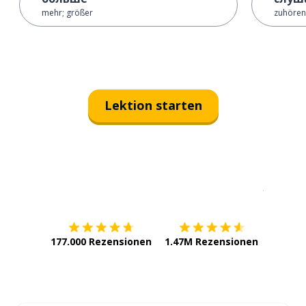
mehr; größer
zuhören
Lektion starten
Erhältlich im
App Store
jetzt bei
177.000 Rezensionen
1.47M Rezensionen