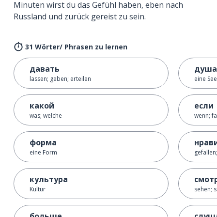
Minuten wirst du das Gefühl haben, eben nach
Russland und zurück gereist zu sein.
31 Wörter/ Phrasen zu lernen
давать
душа
lassen; geben; erteilen
eine See
какой
если
was; welche
wenn; fa
форма
нрав
eine Form
gefallen
культура
смот
Kultur
sehen; 
больше
слуш