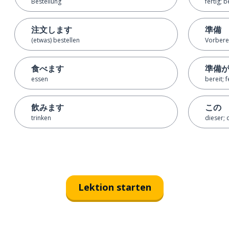
Bestellung
fertig; 
注文します
準備
(etwas) bestellen
Vorbere
食べます
準備
essen
bereit; f
飲みます
この
trinken
dieser; 
Lektion starten