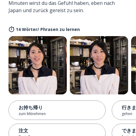
Minuten wirst du das Gefühl haben, eben nach
Japan und zurück gereist zu sein.
14 Wörter/ Phrasen zu lernen
お持ち帰り
行き
zum Mitnehmen
gehen
注文
でき