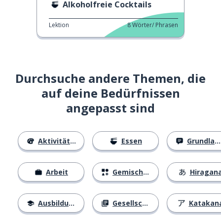
Alkoholfreie Cocktails
Lektion
8
Wörter/ Phrasen
Durchsuche andere Themen, die
auf deine Bedürfnissen
angepasst sind
Aktivitäten
Essen
Grundlagen
Arbeit
Gemischtes
Hiragan
Ausbildung
Gesellschaft
Katakan