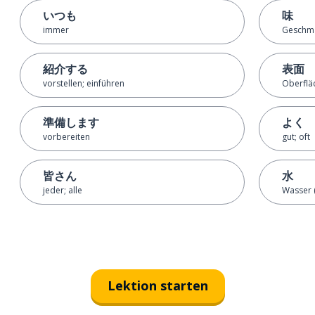
いつも
味
immer
Geschm
紹介する
表面
vorstellen; einführen
Oberflä
準備します
よく
vorbereiten
gut; oft
皆さん
水
jeder; alle
Wasser (
Lektion starten