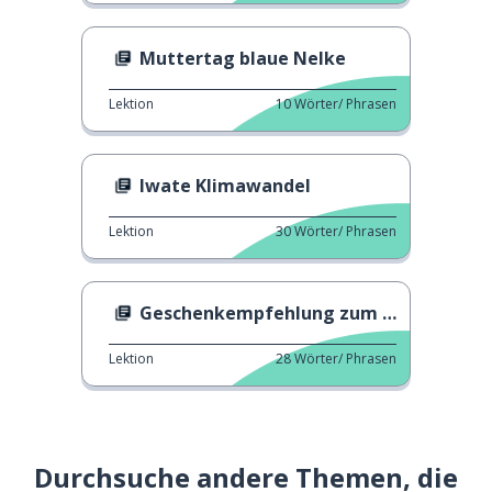
Muttertag blaue Nelke
Lektion
10
Wörter/ Phrasen
Iwate Klimawandel
Lektion
30
Wörter/ Phrasen
Geschenkempfehlung zum Muttertag
Lektion
28
Wörter/ Phrasen
Durchsuche andere Themen, die