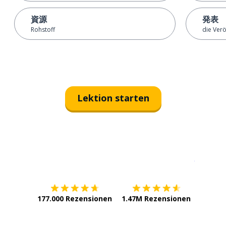
資源
発表
Rohstoff
die Ver
Lektion starten
Erhältlich im
App Store
jetzt bei
177.000 Rezensionen
1.47M Rezensionen