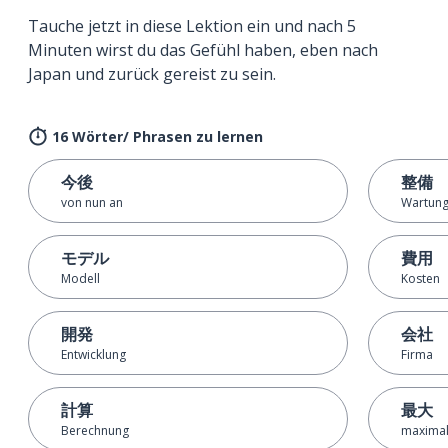
Tauche jetzt in diese Lektion ein und nach 5
Minuten wirst du das Gefühl haben, eben nach
Japan und zurück gereist zu sein.
16 Wörter/ Phrasen zu lernen
今後
整備
von nun an
Wartung
モデル
費用
Modell
Kosten
開発
会社
Entwicklung
Firma
計算
最大
Berechnung
maxima