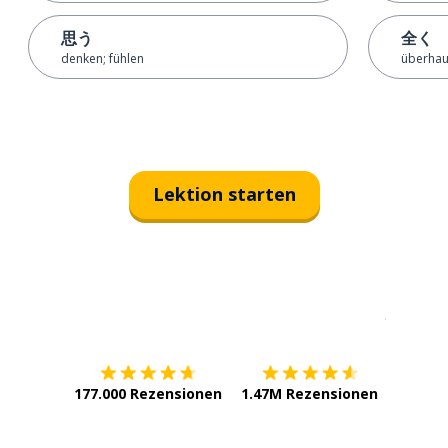
思う
全く
denken; fühlen
überhaup
Lektion starten
Erhältlich im
App Store
jetzt bei
177.000 Rezensionen
1.47M Rezensionen