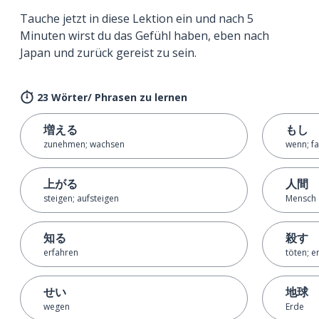
Tauche jetzt in diese Lektion ein und nach 5
Minuten wirst du das Gefühl haben, eben nach
Japan und zurück gereist zu sein.
23 Wörter/ Phrasen zu lernen
増える
もし
zunehmen; wachsen
wenn; fa
上がる
人間
steigen; aufsteigen
Mensch
知る
殺す
erfahren
töten; 
せい
地球
wegen
Erde