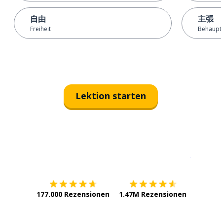
自由
主張
Freiheit
Behaupt
Lektion starten
Erhältlich im
App Store
jetzt bei
177.000 Rezensionen
1.47M Rezensionen