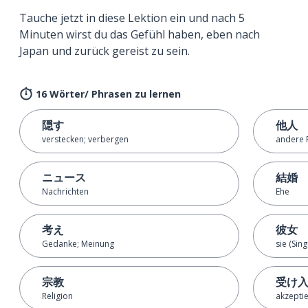
Tauche jetzt in diese Lektion ein und nach 5
Minuten wirst du das Gefühl haben, eben nach
Japan und zurück gereist zu sein.
16 Wörter/ Phrasen zu lernen
隠す
他人
verstecken; verbergen
andere 
ニュース
結婚
Nachrichten
Ehe
考え
彼女
Gedanke; Meinung
sie (Sing
宗教
受け
Religion
akzepti