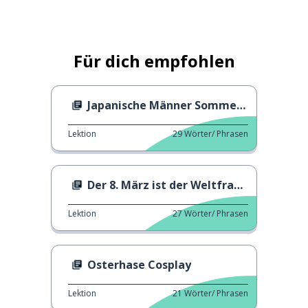
Für dich empfohlen
Japanische Männer Sommerzeit
Lektion
29
Wörter/ Phrasen
Der 8. März ist der Weltfrauentag
Lektion
27
Wörter/ Phrasen
Osterhase Cosplay
Lektion
21
Wörter/ Phrasen