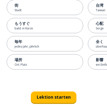
街
台湾
Stadt
Taiwan
もうすぐ
心配
bald; in Kürze
Sorge
毎年
全く
jedes Jahr; jährlich
überhaup
場所
影響
Ort; Platz
ein Einf
Lektion starten