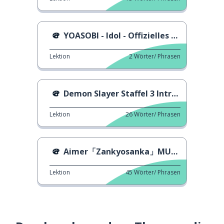
YOASOBI - Idol - Offizielles Musikvideo
Lektion
2
Wörter/ Phrasen
Demon Slayer Staffel 3 Intro - MAN WITH A MISSION
Lektion
26
Wörter/ Phrasen
Aimer「Zankyosanka」MUSIKVIDEO (Demon Slayer)
Lektion
45
Wörter/ Phrasen