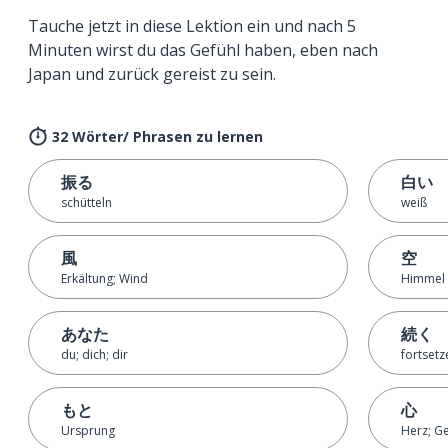
Tauche jetzt in diese Lektion ein und nach 5
Minuten wirst du das Gefühl haben, eben nach
Japan und zurück gereist zu sein.
32 Wörter/ Phrasen zu lernen
振る
白い
schütteln
weiß
風
空
Erkältung; Wind
Himmel
あなた
続く
du; dich; dir
fortsetz
もと
心
Ursprung
Herz; Ge