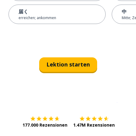
届く
中
erreichen; ankommen
Mitte; Z
Lektion starten
Erhältlich im
App Store
jetzt bei
177.000 Rezensionen
1.47M Rezensionen