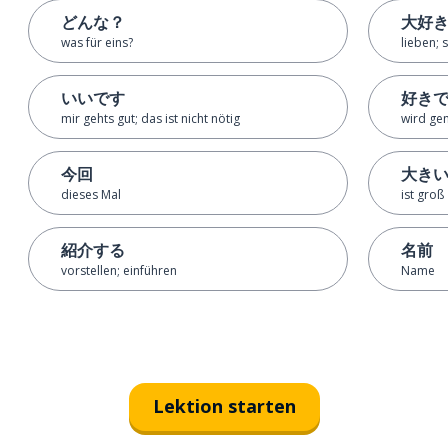
どんな？
大好
was für eins?
lieben;
いいです
好き
mir gehts gut; das ist nicht nötig
wird ge
今回
大き
dieses Mal
ist groß
紹介する
名前
vorstellen; einführen
Name
Lektion starten