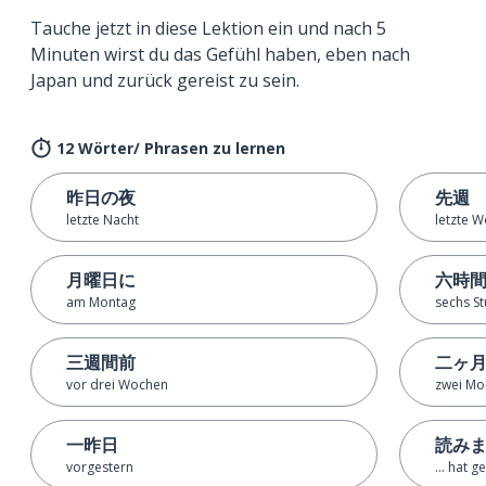
Tauche jetzt in diese Lektion ein und nach 5
Minuten wirst du das Gefühl haben, eben nach
Japan und zurück gereist zu sein.
12 Wörter/ Phrasen zu lernen
昨日の夜
先週
letzte Nacht
letzte 
月曜日に
六時
am Montag
sechs St
三週間前
二ヶ
vor drei Wochen
zwei Mo
一昨日
読み
vorgestern
... hat g