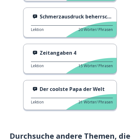
Schmerzausdruck beherrschen
Lektion
20
Wörter/ Phrasen
Zeitangaben 4
Lektion
15
Wörter/ Phrasen
Der coolste Papa der Welt
Lektion
31
Wörter/ Phrasen
Durchsuche andere Themen, die