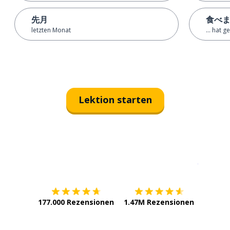
先月
食べ
letzten Monat
... hat 
Lektion starten
Erhältlich im
App Store
jetzt bei
177.000 Rezensionen
1.47M Rezensionen