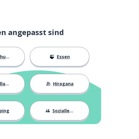
en angepasst sind
ngen
Essen
agen
Hiragana
ping
Sozialleben