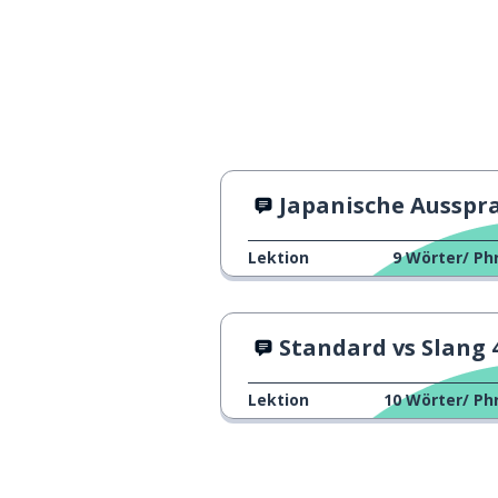
Japanische Aussprac
Lektion
9
Wörter/ Ph
Standard vs Slang 
Lektion
10
Wörter/ Ph