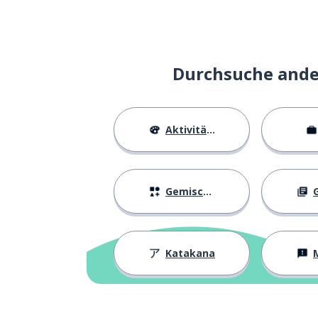
Durchsuche ander
Aktivitäten
Gemischtes
G
Katakana
M