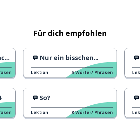
Für dich empfohlen
he
Nur ein bisschen...
rasen
Lektion
5
Wörter/ Phrasen
Lek
4
So?
rasen
Lektion
3
Wörter/ Phrasen
Lek