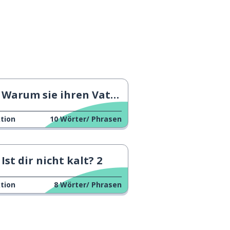
Warum sie ihren Vater nicht mag
tion
10
Wörter/ Phrasen
Ist dir nicht kalt? 2
tion
8
Wörter/ Phrasen