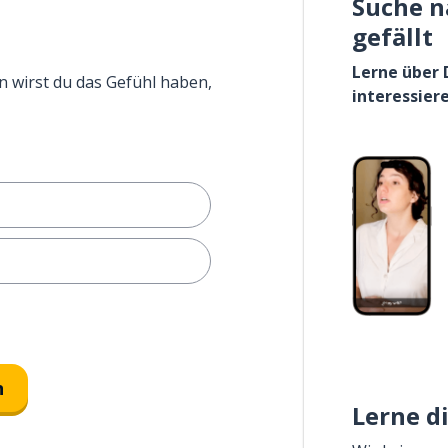
Suche n
gefällt
Lerne über 
n wirst du das Gefühl haben,
interessier
n
Lerne d