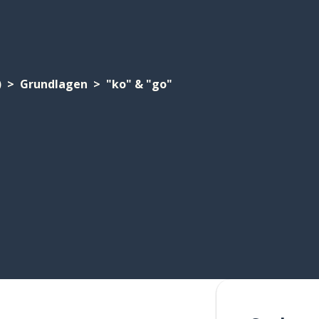
)
Grundlagen
"ko" & "go"