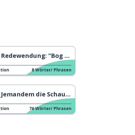
Redewendung: "Bog Standard"
tion
8
Wörter/ Phrasen
Jemandem die Schau stehlen
tion
76
Wörter/ Phrasen