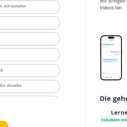
Wir bringen 
n; sich bemühen
Videos bei
n
ng
lbe; dasselbe
Die geh
ühe geben
Lern
 dass du jetzt ins Bett gehst
Vokabeln ei