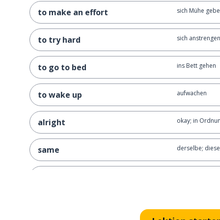
sich Mühe gebe
to make an effort
sich anstrenge
to try hard
ins Bett gehen
to go to bed
aufwachen
to wake up
okay; in Ordnu
alright
derselbe; diese
same
du musst dir M
you have to make an effort
ich schlage vor,
I suggest you go to bed now