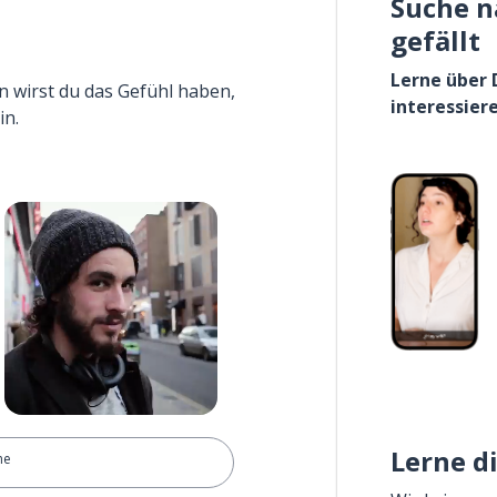
Suche n
gefällt
Lerne über 
n wirst du das Gefühl haben,
interessier
in.
Lerne d
he