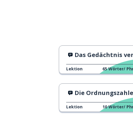
Das Gedächtnis verbesse
Lektion
65
Wörter/ Ph
Die Ordnungszahle
Lektion
10
Wörter/ Ph