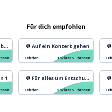
Für dich empfohlen
rn
Auf ein Konzert gehen
rasen
Lektion
1
Wörter/ Phrasen
Lek
n 1
Für alles um Entschuldigung bitten
rasen
Lektion
5
Wörter/ Phrasen
Lek