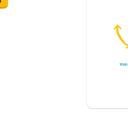
n
 Fehler nicht noch einmal
strengst wird alles gut
Von