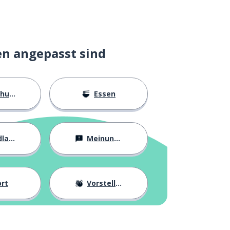
en angepasst sind
ngen
Essen
agen
Meinungen
rt
Vorstellung