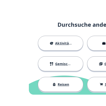
Durchsuche ander
Aktivitäten
Gemischtes
G
Reisen