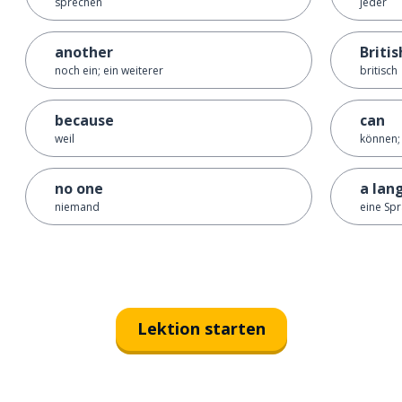
sprechen
jeder
another
Britis
noch ein; ein weiterer
britisch
because
can
weil
können;
no one
a lan
niemand
eine Sp
Lektion starten