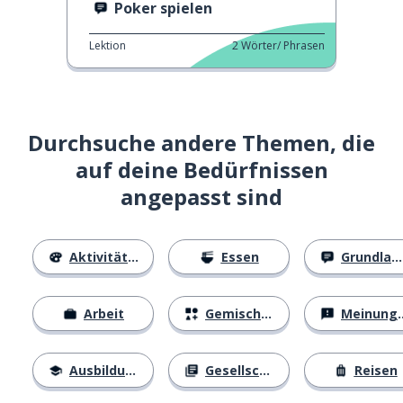
Poker spielen
Lektion
2
Wörter/ Phrasen
Durchsuche andere Themen, die
auf deine Bedürfnissen
angepasst sind
Aktivitäten
Essen
Grundlagen
Arbeit
Gemischtes
Meinungen
Ausbildung
Gesellschaft
Reisen