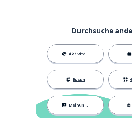
Danke
xiè-xie
einpacken; einw
包
Durchsuche ander
aber
dàn-shì
Aktivitäten
ich möchte...
wóxiǎng
wirklich; echt
zhēn-de
Essen
G
am meisten
最
Meinungen
ich möchte...; i
wǒyào...
tschüss; auf W
bái-bái