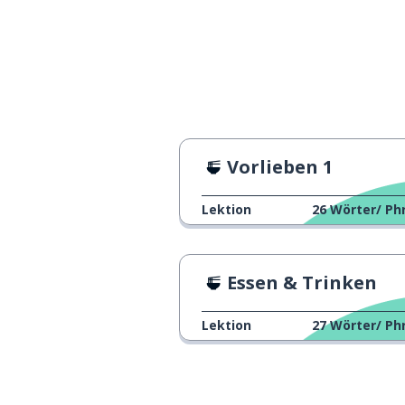
nicht haben; es 
méi-yǒu
ist es möglich...
kéyǐ...ma?
halb
半
Vorlieben 1
das Öl
油
Lektion
26
Wörter/ Ph
drei
三
können; werde
会
Essen & Trinken
richtig!; oh, übr
duìle
Lektion
27
Wörter/ Ph
ziehen; schleif
拉
Instrument); he