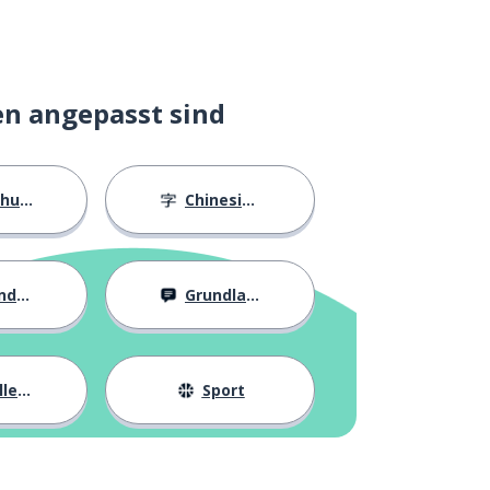
en angepasst sind
ngen
Chinesische Schriftzeichen
eit
Grundlagen
eben
Sport