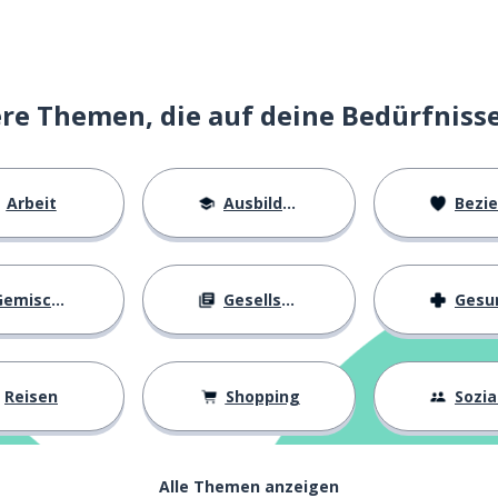
ickeln; Beutel; Tasche
e Themen, die auf deine Bedürfniss
Arbeit
Ausbildung
Beziehu
emischtes
Gesellschaft
Gesundh
Reisen
Shopping
Soziall
ch werde...
iedersehen
Alle Themen anzeigen