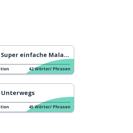
Super einfache Mala-Mischung!
tion
42
Wörter/ Phrasen
Unterwegs
tion
45
Wörter/ Phrasen