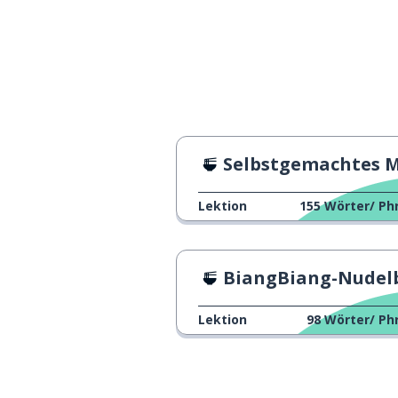
der Stoff; der 
布
laut; gemäß
gēn-jù
individuell; per
gè-rén
Selbstgemachtes Mapo To
Lektion
155
Wörter/ Ph
BiangBiang-Nudelbewert
Lektion
98
Wörter/ Ph