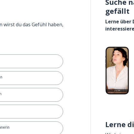
Suche n
gefällt
Lerne über 
n wirst du das Gefühl haben,
interessier
in
n
Lerne d
anerin