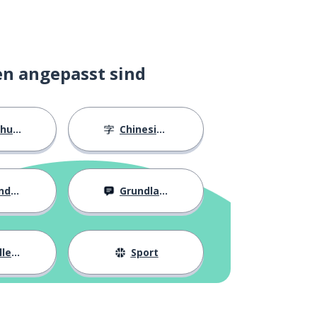
en angepasst sind
ngen
Chinesische Schriftzeichen
eit
Grundlagen
eben
Sport