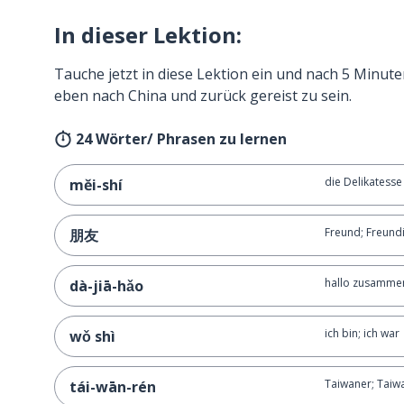
In dieser Lektion:
Tauche jetzt in diese Lektion ein und nach 5 Minute
eben nach China und zurück gereist zu sein.
24 Wörter/ Phrasen zu lernen
die Delikatesse
měi-shí
Freund; Freund
朋友
hallo zusamme
dà-jiā-hǎo
ich bin; ich war
wǒ shì
Taiwaner; Taiw
tái-wān-rén