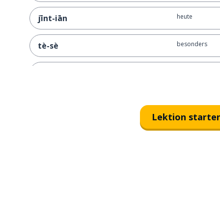
heute
jīnt-iān
besonders
tè-sè
der Imbiss
xiǎochī
Name
míng-zì
Lektion starte
tatsächlich; in 
shí-jì-shàng
zuerst
shǒu-xiān
beitreten; mit
jiā-rù
Salz
yán