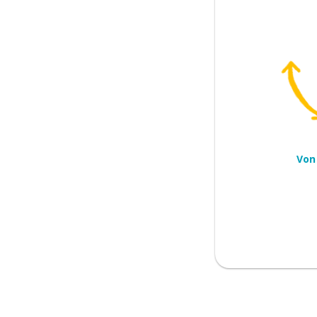
k
Von
ickeln; Beutel; Tasche