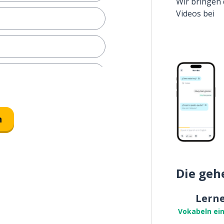
Wir bringen 
Videos bei
n
der Tat
Die geh
machen
Lern
Vokabeln ei