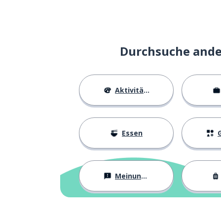
Durchsuche ander
Aktivitäten
Essen
G
Meinungen