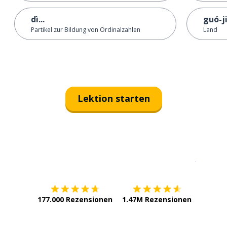
dì...
guó-j
Partikel zur Bildung von Ordinalzahlen
Land
Lektion starten
Erhältlich im
App Store
jetzt bei
177.000 Rezensionen
1.47M Rezensionen