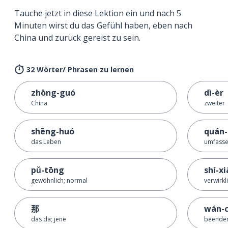
Tauche jetzt in diese Lektion ein und nach 5
Minuten wirst du das Gefühl haben, eben nach
China und zurück gereist zu sein.
32 Wörter/ Phrasen zu lernen
zhōng-guó
dì-èr
China
zweiter
shēng-huó
quán
das Leben
umfasse
pǔ-tōng
shí-x
gewöhnlich; normal
verwirkl
那
wán-
das da; jene
beende