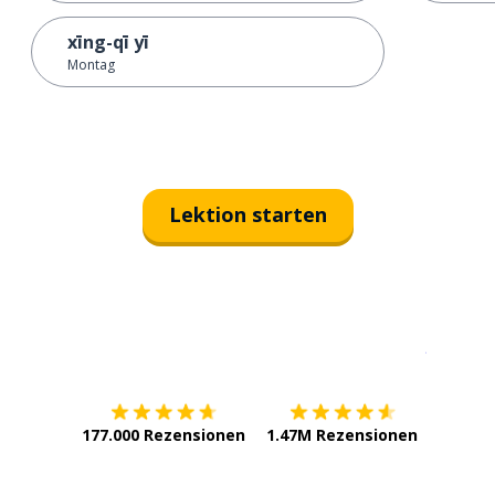
xīng-qī yī
Montag
Lektion starten
Erhältlich im
App Store
jetzt bei
177.000 Rezensionen
1.47M Rezensionen