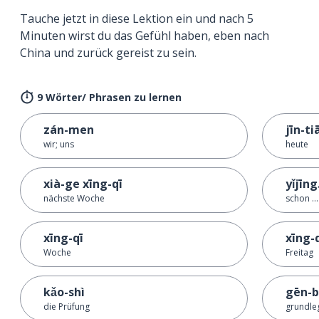
Tauche jetzt in diese Lektion ein und nach 5
Minuten wirst du das Gefühl haben, eben nach
China und zurück gereist zu sein.
9 Wörter/ Phrasen zu lernen
zán-men
jīn-ti
wir; uns
heute
xià-ge xīng-qī
yǐjīng.
nächste Woche
schon ..
xīng-qī
xīng-
Woche
Freitag
kǎo-shì
gēn-
die Prüfung
grundle