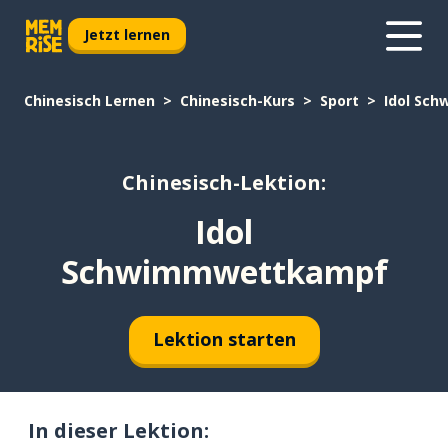
Jetzt lernen
Chinesisch Lernen
Chinesisch-Kurs
Sport
Idol Sc
Chinesisch-Lektion:
Idol
Schwimmwettkampf
Lektion starten
In dieser Lektion: