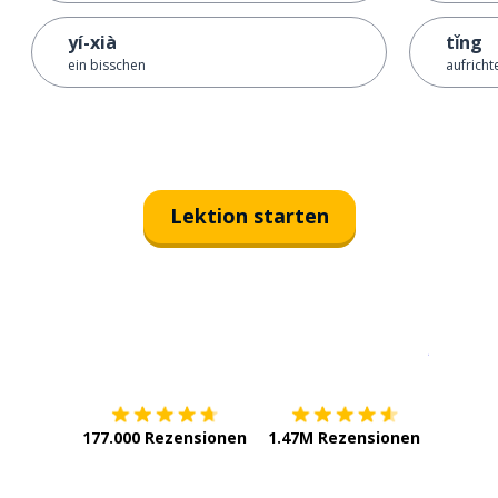
yí-xià
tǐng
ein bisschen
aufricht
Lektion starten
Erhältlich im
App Store
jetzt bei
177.000 Rezensionen
1.47M Rezensionen