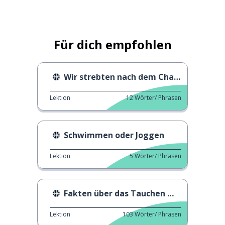
Für dich empfohlen
Wir strebten nach dem Champion.
Lektion
12
Wörter/ Phrasen
Schwimmen oder Joggen
Lektion
5
Wörter/ Phrasen
Fakten über das Tauchen mit Pressluftatmung
Lektion
103
Wörter/ Phrasen