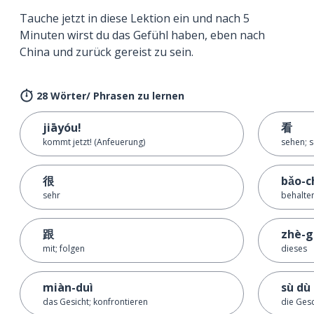
Tauche jetzt in diese Lektion ein und nach 5
Minuten wirst du das Gefühl haben, eben nach
China und zurück gereist zu sein.
28 Wörter/ Phrasen zu lernen
jiāyóu!
看
kommt jetzt! (Anfeuerung)
sehen; 
很
bǎo-c
sehr
behalte
跟
zhè-g
mit; folgen
dieses
miàn-duì
sù dù
das Gesicht; konfrontieren
die Ges