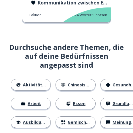
Kommunikation zwischen Eltern und Kindern
Lektion
24
Wörter/ Phrasen
Durchsuche andere Themen, die
auf deine Bedürfnissen
angepasst sind
Aktivitäten
Chinesische Schriftzeichen
Gesundheit
Arbeit
Essen
Grundlagen
Ausbildung
Gemischtes
Meinungen