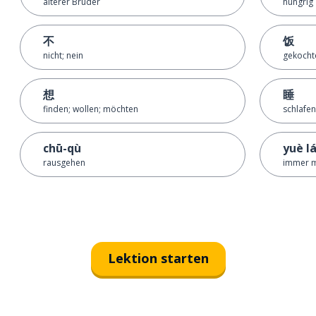
älterer Bruder
hungrig
不
饭
nicht; nein
gekochte
想
睡
finden; wollen; möchten
schlafen
chū-qù
yuè lá
rausgehen
immer 
Lektion starten