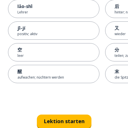
lǎo-shī
后
Lehrer
hinter; 
jī-jí
又
positiv; aktiv
wieder
空
分
leer
teilen; 
醒
末
aufwachen; nüchtern werden
die Spit
Lektion starten