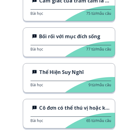
Cảm giác của trầm cảm là như thế nào
Bài học
75
từ/mẫu câu
Bối rối với mục đích sống
Bài học
77
từ/mẫu câu
Thể Hiện Suy Nghĩ
Bài học
9
từ/mẫu câu
Cô đơn có thể thú vị hoặc không
Bài học
65
từ/mẫu câu