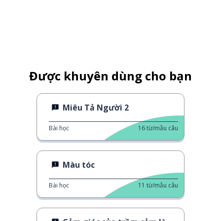
Được khuyên dùng cho bạn
Miêu Tả Người 2
Bài học
16
từ/mẫu câu
Màu tóc
Bài học
11
từ/mẫu câu