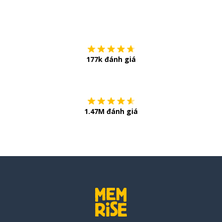
Tải về trên
App Sto
177k đánh giá
Còn chần chừ
1.47M đánh giá