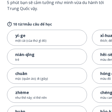
5 phút bạn sẽ cảm tưởng như mình vừa du hành tới
Trung Quốc vậy.
10 từ/mẫu câu để học
yí-ge
xǐ-hu
một cái (của thứ gì đó)
thích; để
nián-qīng
hēi-s
trẻ
màu đe
chuān
hóng-
mặc (quần áo); đi (giầy)
màu đỏ
zhème
chéng
như thế này; vì thế nên
màu ca
huàn
hǎo-k