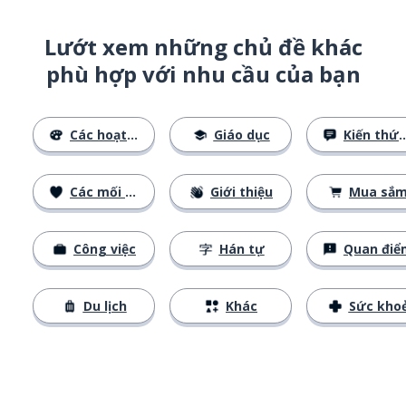
Lướt xem những chủ đề khác
phù hợp với nhu cầu của bạn
Các hoạt động
Giáo dục
Kiến thức cơ bản
Các mối quan hệ
Giới thiệu
Mua sắ
Công việc
Hán tự
Quan điể
Du lịch
Khác
Sức kho