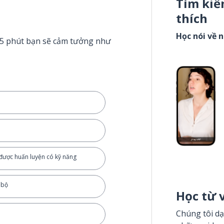
Tìm kiế
thích
Học nói về 
g 5 phút bạn sẽ cảm tưởng như
 được huấn luyện có kỹ năng
 bộ
Học từ 
Chúng tôi dạ