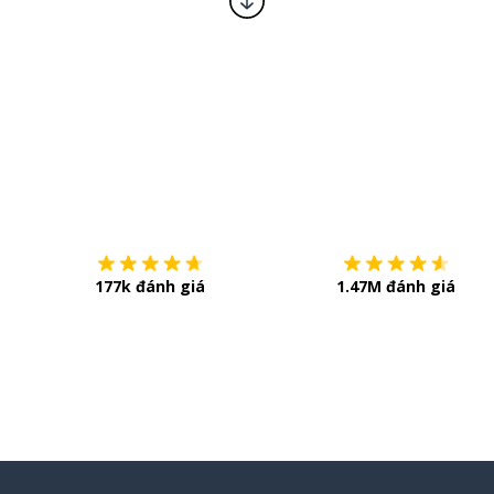
Tải về trên
App Store
177k đánh giá
1.47M đánh giá