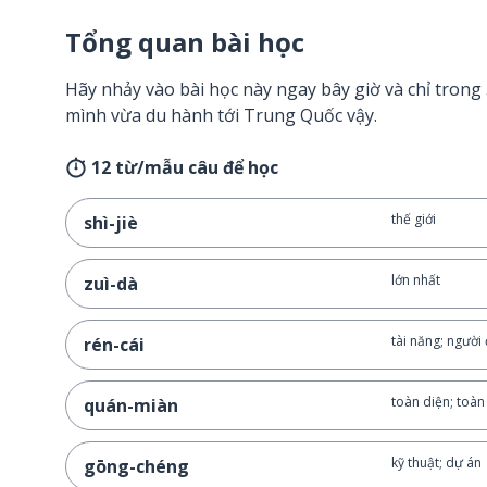
Tổng quan bài học
Hãy nhảy vào bài học này ngay bây giờ và chỉ tron
mình vừa du hành tới Trung Quốc vậy.
12 từ/mẫu câu để học
thế giới
shì-jiè
lớn nhất
zuì-dà
tài năng; người
rén-cái
toàn diện; toàn
quán-miàn
kỹ thuật; dự án
gōng-chéng