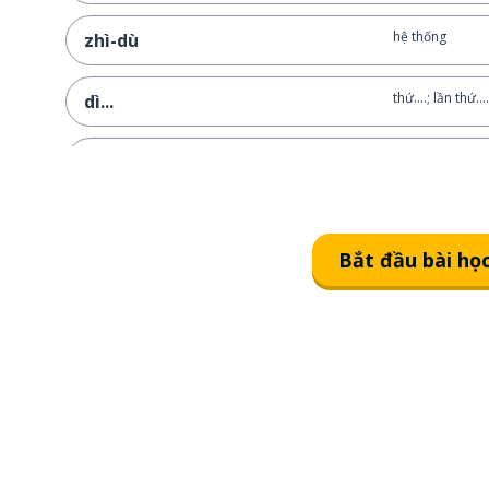
hệ thống
zhì-dù
thứ....; lần thứ....
dì...
thứ nhất
dì-yī
... lần
cì
Bắt đầu bài họ
tất cả
suó-yǒu
hoàn thành
wán-chéng
trái và phải
zuǒ-yòu