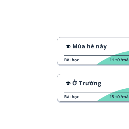
Mùa hè này
Bài học
11
từ/mẫ
Ở Trường
Bài học
15
từ/mẫ