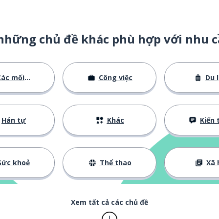
những chủ đề khác phù hợp với nhu c
ác mối quan hệ
Công việc
Du l
Hán tự
Khác
Kiến thức cơ
Sức khoẻ
Thể thao
Xã 
Xem tất cả các chủ đề