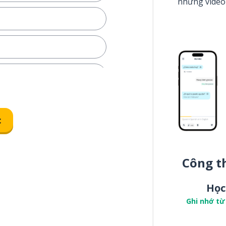
những video
c
Công t
Học
Ghi nhớ từ