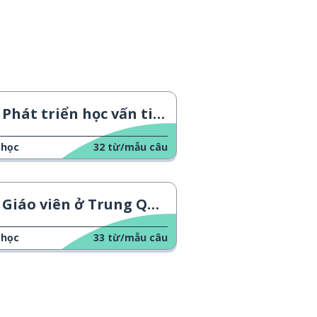
Phát triển học vấn tiếng Quan Thoại
 học
32
từ/mẫu câu
Giáo viên ở Trung Quốc
 học
33
từ/mẫu câu