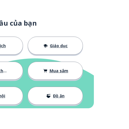
ầu của bạn
ịch
Giáo dục
 bản
Mua sắm
hội
Đồ ăn