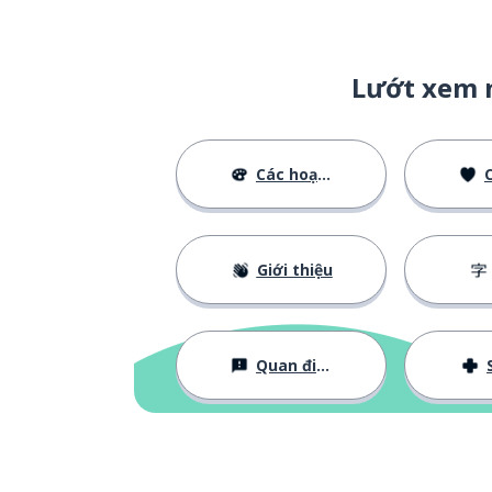
Lướt xem 
Các hoạt động
C
Giới thiệu
Quan điểm