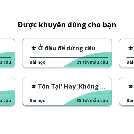
Được khuyên dùng cho bạn
Ở đâu để dừng câu
u câu
Bài học
21
từ/mẫu câu
Bài
Tồn Tại' Hay 'Không Tồn Tại'
u câu
Bài học
35
từ/mẫu câu
Bài