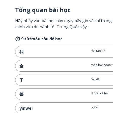
Tổng quan bài học
Hãy nhảy vào bài học này ngay bây giờ và chỉ tron
mình vừa du hành tới Trung Quốc vậy.
9 từ/mẫu câu để học
tôi; tao; tớ
我
toàn bộ; hoàn 
全
rồi; đã
了
tất cả; cả hai
都
bởi vì
yīnwèi