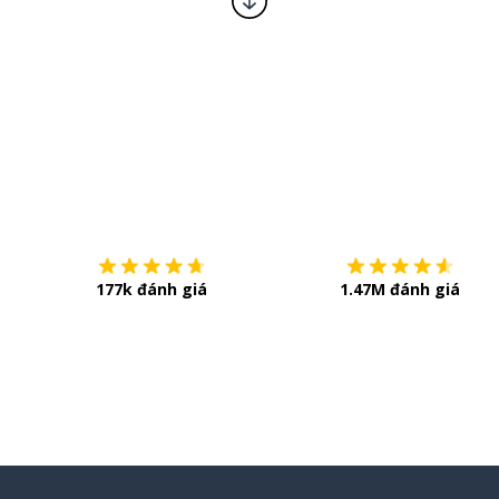
Tải về trên
App Store
177k đánh giá
1.47M đánh giá