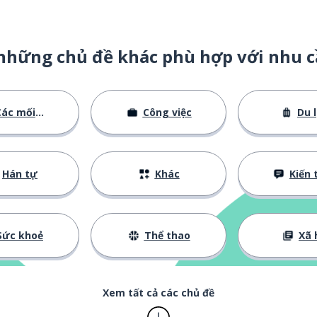
những chủ đề khác phù hợp với nhu c
ác mối quan hệ
Công việc
Du l
Hán tự
Khác
Kiến thức cơ
Sức khoẻ
Thể thao
Xã 
Xem tất cả các chủ đề