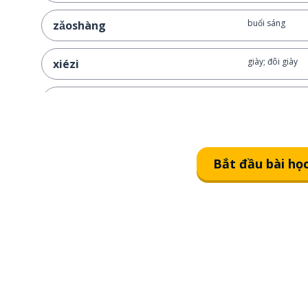
buổi sáng
zǎoshàng
giày; đôi giày
xiézi
ướt; ẩm ướt
shī
mưa
雨
Bắt đầu bài họ