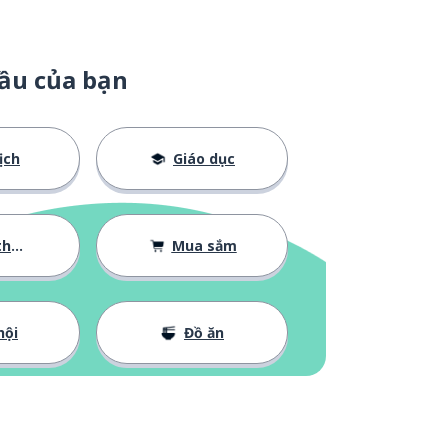
ầu của bạn
ịch
Giáo dục
 bản
Mua sắm
hội
Đồ ăn