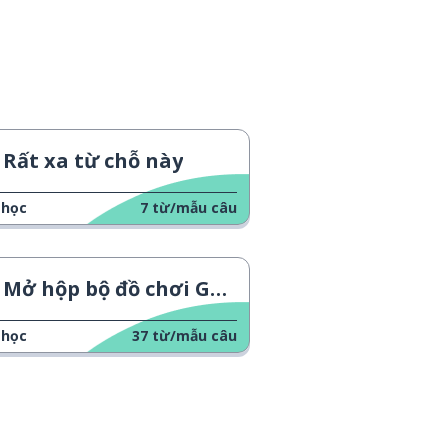
Rất xa từ chỗ này
 học
7
từ/mẫu câu
Mở hộp bộ đồ chơi Garage Kits
 học
37
từ/mẫu câu