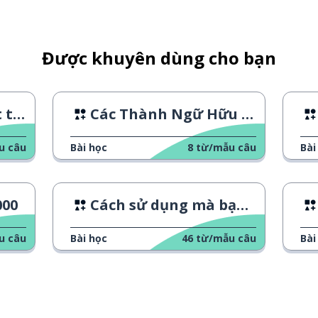
Được khuyên dùng cho bạn
ần
Các Thành Ngữ Hữu Ích 2
u câu
Bài học
8
từ/mẫu câu
Bài
000
Cách sử dụng mà bạn không biết
u câu
Bài học
46
từ/mẫu câu
Bài