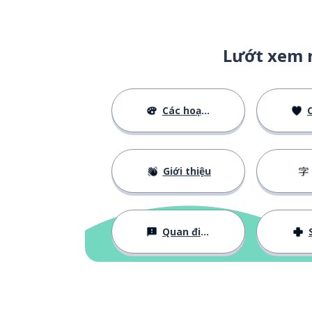
Lướt xem 
Các hoạt động
C
Giới thiệu
Quan điểm