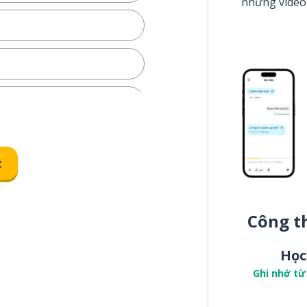
những video
c
Công t
Học
Ghi nhớ từ