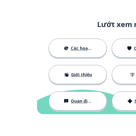
Lướt xem 
Các hoạt động
C
Giới thiệu
Quan điểm