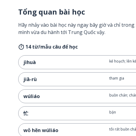
Tổng quan bài học
Hãy nhảy vào bài học này ngay bây giờ và chỉ tron
mình vừa du hành tới Trung Quốc vậy.
14 từ/mẫu câu để học
kế hoạch; lên k
jìhuà
tham gia
jiā-rù
buồn chán; chá
wúliáo
bận
忙
tôi rất buồn ch
wǒ hěn wúliáo