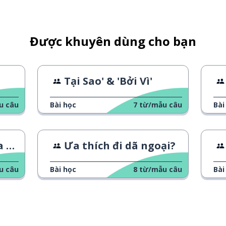
Được khuyên dùng cho bạn
Tại Sao' & 'Bởi Vì'
u câu
Bài học
7
từ/mẫu câu
Bài
ạn
Ưa thích đi dã ngoại?
u câu
Bài học
8
từ/mẫu câu
Bài