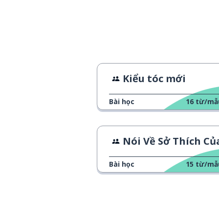
Kiểu tóc mới
Bài học
16
từ/mẫ
Nói Về Sở Thích Của B
Bài học
15
từ/mẫ