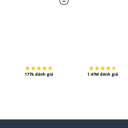
Tải về trên
App Store
177k đánh giá
1.47M đánh giá