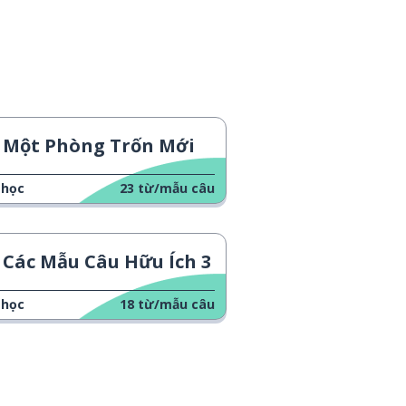
Một Phòng Trốn Mới
 học
23
từ/mẫu câu
Các Mẫu Câu Hữu Ích 3
 học
18
từ/mẫu câu