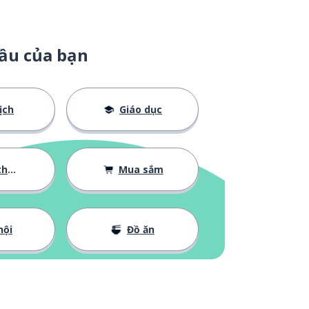
ầu của bạn
ịch
Giáo dục
 bản
Mua sắm
hội
Đồ ăn