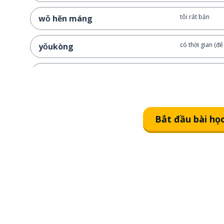
tôi rất bận
wǒ hěn máng
có thời gian (để .
yǒukòng
không có thời gia
méikòng
tôi không có thờ
wǒ méikòng!
Bắt đầu bài họ
chiều nay bạn c
nǐ jīntiān xiàwǔ yǒukòng ma?
Tiểu Hoa và Jo
xiǎohuā hé yuēhàn yào yìqǐ qù
kàn diànyǐng
bạn có muốn th
nǐ yào jiārù ma?