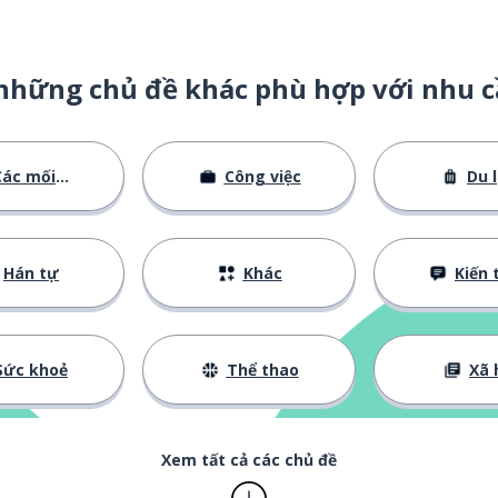
những chủ đề khác phù hợp với nhu c
ác mối quan hệ
Công việc
Du l
Hán tự
Khác
Kiến thức cơ
Sức khoẻ
Thể thao
Xã 
Xem tất cả các chủ đề