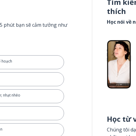
Tìm kiế
thích
Học nói về 
g 5 phút bạn sẽ cảm tưởng như
ế hoạch
n; nhạt nhẽo
Học từ 
Chúng tôi dạ
án