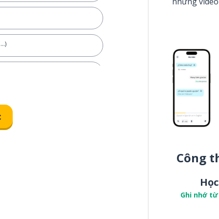
những video
..)
n (để ...)
i gian!
c
ó thời gian không?
hn sẽ cùng nhau xem phim
Công t
Học
am gia không?
Ghi nhớ từ