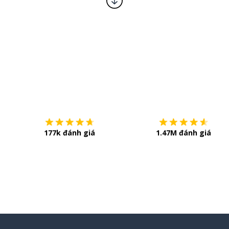
Tải về trên
App Store
177k đánh giá
1.47M đánh giá