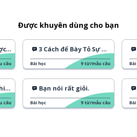
u này
Được khuyên dùng cho bạn
ông?
3 Cách để Bày Tỏ Sự Biết Ơn
u câu
Bài học
9
từ/mẫu câu
Bài
; không linh hoạtl không thể vượt
thân
Bạn nói rất giỏi.
u câu
Bài học
9
từ/mẫu câu
Bài