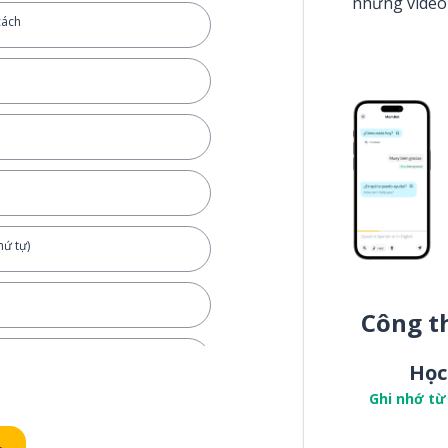
những video
cách
hứ tự)
Công t
Học
Ghi nhớ từ