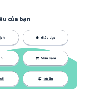
ầu của bạn
ịch
Giáo dục
 bản
Mua sắm
hội
Đồ ăn