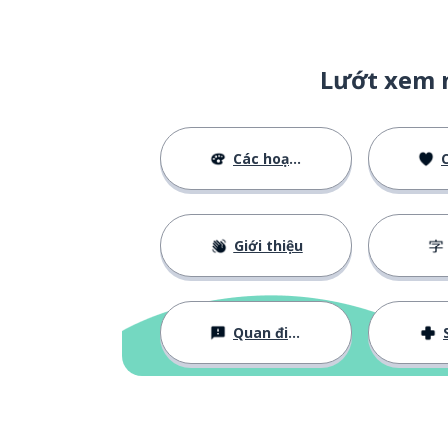
vẫn là; tuy nhiê
hái-shì
Lướt xem 
Các hoạt động
C
Giới thiệu
Quan điểm