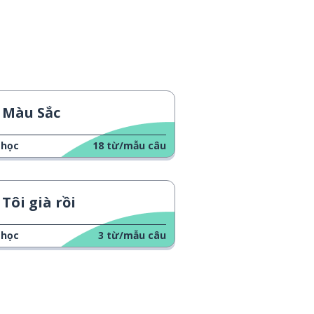
Màu Sắc
 học
18
từ/mẫu câu
Tôi già rồi
 học
3
từ/mẫu câu