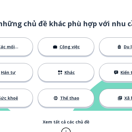
n
những chủ đề khác phù hợp với nhu c
ác mối quan hệ
Công việc
Du l
Hán tự
Khác
Kiến thức cơ
Sức khoẻ
Thể thao
Xã 
Xem tất cả các chủ đề