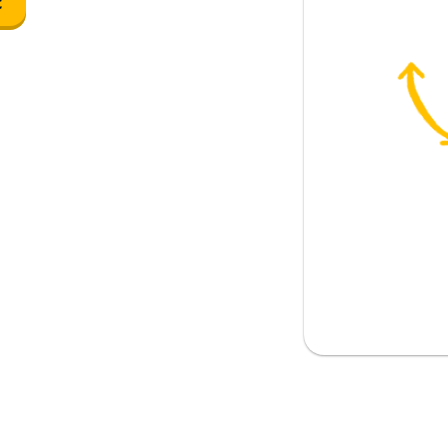
c
m động vật nhỏ)
ng
 có; đừng
ơn ...
như là ...