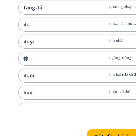
phương pháp; 
fāng-fǎ
thứ....; lần thứ....
dì...
thứ nhất
dì-yī
ngừng; dừng
停
thứ hai (chỉ số t
dì-èr
hoặc; có thể
huò
nhìn
kàn-dào
ảnh; tấm ảnh
zhào piàn