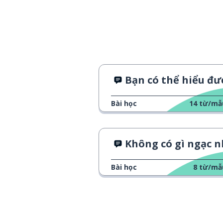
cái này này; điề
zhè-ge
bị ...; đã bị ...
bèi
gì?
shén-me?
Bạn có thể hiểu được phim Trung Quốc kh
đồ vật; đồ
dōng-xi
Bài học
14
từ/mẫ
chết; cứng nhắc
死
qua
Không có gì ngạc nhiên khi bạn độc 
đó; thế
那
Bài học
8
từ/mẫ
có thể
ké-yǐ
tuyệt vời!
tài bàng le!