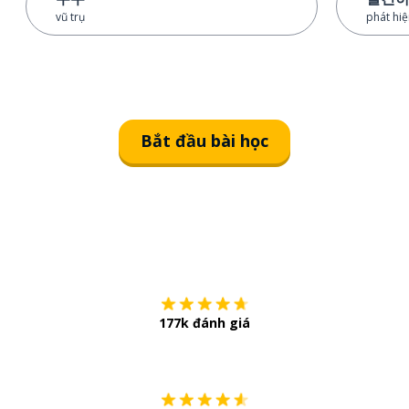
vũ trụ
phát hiệ
Bắt đầu bài học
Tải về trên
App Sto
177k đánh giá
Còn chần chừ