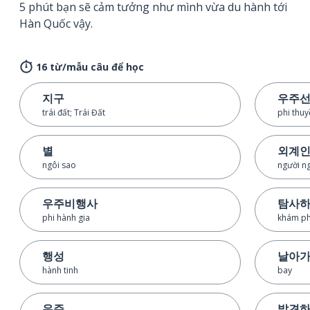
5 phút bạn sẽ cảm tưởng như mình vừa du hành tới
Hàn Quốc vậy.
16 từ/mẫu câu để học
지구
우주
trái đất; Trái Đất
phi thu
별
외계
ngôi sao
người ng
우주비행사
탐사
phi hành gia
khám p
행성
날아
hành tinh
bay
우주
발견