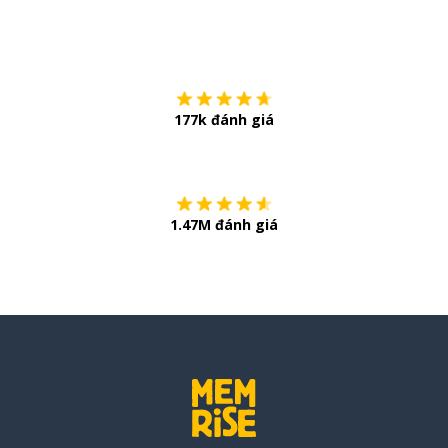
Tải về trên
App Sto
177k đánh giá
Còn chần chừ
1.47M đánh giá