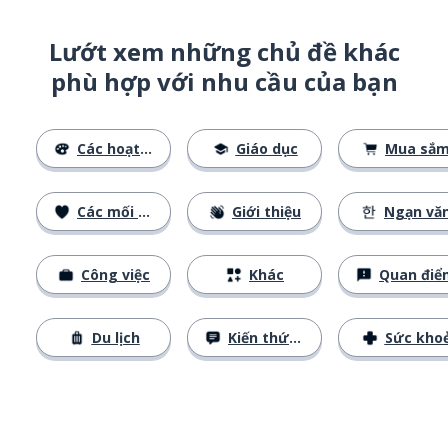
Lướt xem những chủ đề khác
phù hợp với nhu cầu của bạn
Các hoạt động
Giáo dục
Mua sắ
Các mối quan hệ
Giới thiệu
Ngạn vă
Công việc
Khác
Quan điể
Du lịch
Kiến thức cơ bản
Sức kho