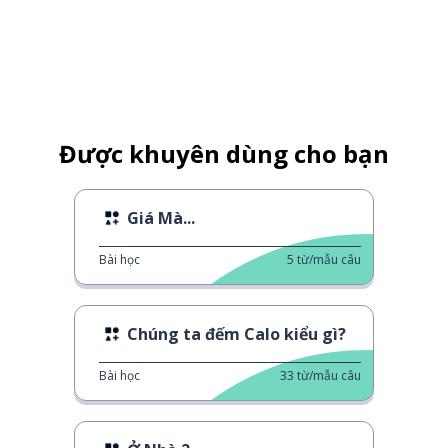
Được khuyên dùng cho bạn
Giá Mà...
Bài học
5
từ/mẫu câu
Chúng ta đếm Calo kiểu gì?
Bài học
33
từ/mẫu câu