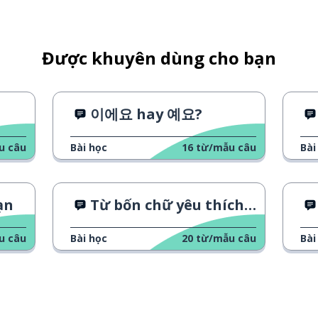
Được khuyên dùng cho bạn
이에요 hay 예요?
u câu
Bài học
16
từ/mẫu câu
Bài
ạn
Từ bốn chữ yêu thích của cô ấy
u câu
Bài học
20
từ/mẫu câu
Bài