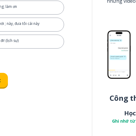
những video
òng; làm ơn
ới ; này, đưa tôi cái này
i! (lịch sự)
c
Công t
Học
Ghi nhớ từ