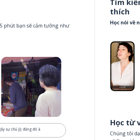
Tìm kiế
thích
Học nói về 
g 5 phút bạn sẽ cảm tưởng như
Học từ 
gây sự chú ý); đằng đó à
Chúng tôi dạ