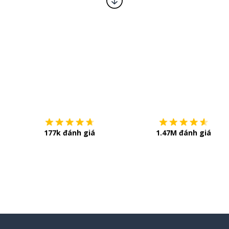
Tải về trên
App Store
177k đánh giá
1.47M đánh giá