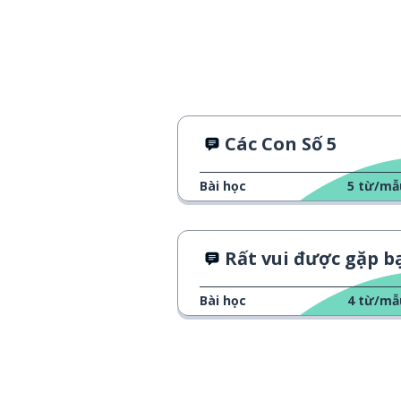
Các Con Số 5
Bài học
5
từ/mẫ
Rất vui được gặp b
Bài học
4
từ/mẫ