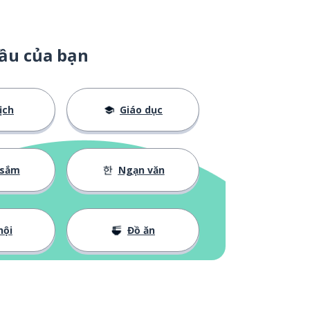
ầu của bạn
ịch
Giáo dục
 sắm
Ngạn văn
hội
Đồ ăn