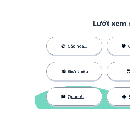
Lướt xem 
Các hoạt động
C
Giới thiệu
Quan điểm