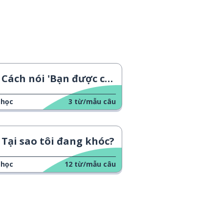
Cách nói 'Bạn được chào đón'
 học
3
từ/mẫu câu
Tại sao tôi đang khóc?
 học
12
từ/mẫu câu