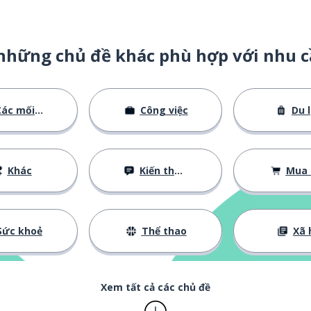
những chủ đề khác phù hợp với nhu c
ác mối quan hệ
Công việc
Du l
Khác
Kiến thức cơ bản
Mua
Sức khoẻ
Thể thao
Xã 
Xem tất cả các chủ đề