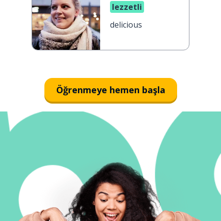
lezzetli
delicious
Öğrenmeye hemen başla