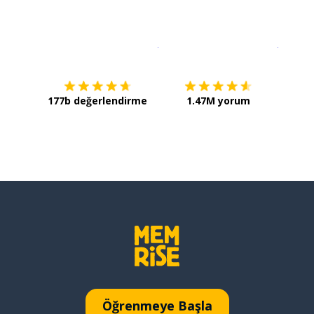
İndirmek için
App Store
Şimdi İ
177b değerlendirme
1.47M yorum
Öğrenmeye Başla