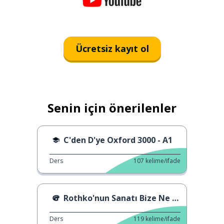
Ücretsiz kayıt ol
Senin için önerilenler
C'den D'ye Oxford 3000 - A1
Ders
107
kelime/ifade
Rothko'nun Sanatı Bize Ne Öğretir?
Ders
119
kelime/ifade