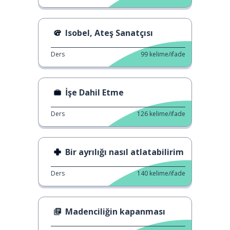
Isobel, Ateş Sanatçısı
Ders
99
kelime/ifade
İşe Dahil Etme
Ders
126
kelime/ifade
Bir ayrılığı nasıl atlatabilirim
Ders
140
kelime/ifade
Madenciliğin kapanması