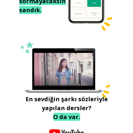
sormayacaksın
sandık.
En sevdiğin şarkı sözleriyle
yapılan dersler?
O da var.