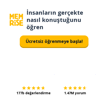
İnsanların gerçekte
nasıl konuştuğunu
öğren
Ücretsiz öğrenmeye başla!
İndirmek için
App Store
Şimdi İ
177b değerlendirme
1.47M yorum