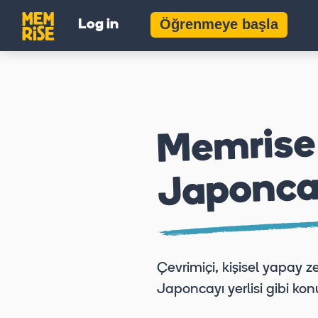
Öğrenmeye başla
Log in
Memrise 
Japonca
Çevrimiçi, kişisel yapay 
Japoncayı yerlisi gibi ko