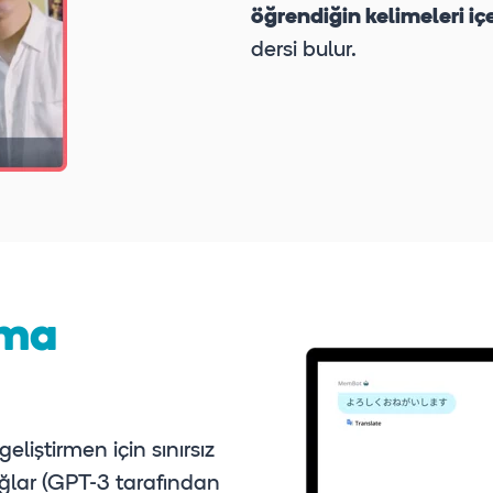
öğrendiğin kelimeleri iç
dersi bulur.
şma
liştirmen için sınırsız
ağlar (GPT-3 tarafından