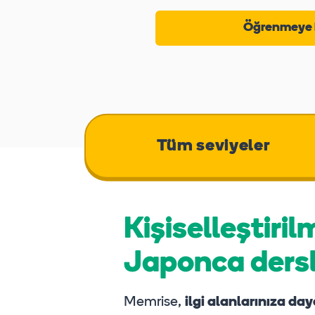
Öğrenmeye 
Tüm seviyeler
Kişiselleştiril
Japonca dersl
Memrise,
ilgi alanlarınıza day