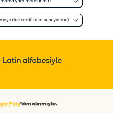
lmama yardımcı olur mu?
eye dair sertifikalar sunuyor mu?
 Latin alfabesiyle
gle Play
'den alınmıştır.