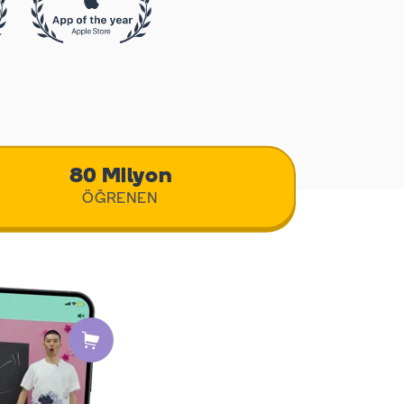
80 Milyon
ÖĞRENEN