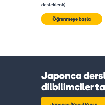
desteklenir).
Japonca ders
dilbilimciler 
Japonca (Kanji) Kursu