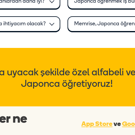
anlardan daha iyi?
Japonca öğrenmek iş bu
 ihtiyacım olacak?
Memrise, Japonca öğrenm
 uyacak şekilde özel alfabeli ve
Japonca öğretiyoruz!
er ne
App Store
ve
Goo