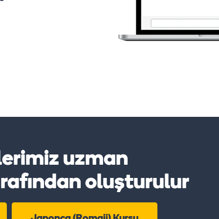
lerimiz uzman
tarafından oluşturulur
Japonca (Romaji) Kursu