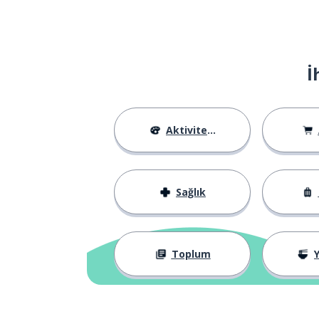
life
ne zaman; -dığı
when
İ
farketmek
to realise
sergilemek; gö
to perform
Aktiviteler
kesinlikle
absolutely
Sağlık
gitmek; çıkmak
to go
güvenli
safe
Toplum
Y
endişelenmek
to worry
çünkü