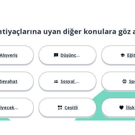
nda; -ken
htiyaçlarına uyan diğer konulara göz 
steri yapmak
Alışveriş
Düşünceler
Eği
Seyahat
Sosyal Hayat
Sp
iyecekler
Çeşitli
İlişk