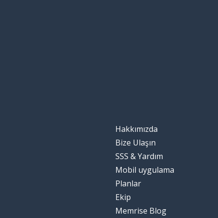
really?!
fincan
a cup
çay
tea
saat
o'clock
dürüst
honest
Hakkımızda
yaygın; ortak
common
Bize Ulaşın
SSS & Yardım
almak; olmak; 
to get
Mobil uygulama
Planlar
aynı fikirde ol
to agree
Ekip
Memrise Blog
bir arkadaş