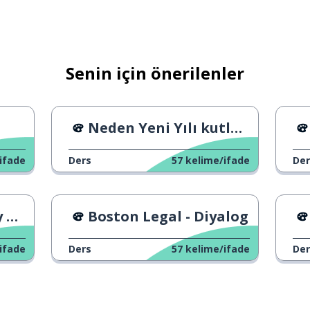
)
Senin için önerilenler
Neden Yeni Yılı kutluyoruz
ifade
Ders
57
kelime/ifade
Der
ys
Boston Legal - Diyalog
ifade
Ders
57
kelime/ifade
Der