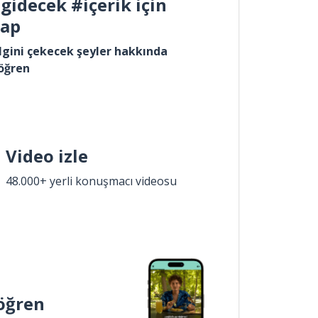
gidecek #içerik için
yap
lgini çekecek şeyler hakkında
öğren
Video izle
48.000+ yerli konuşmacı videosu
öğren