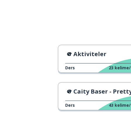
practice
de; da (hem de
also
bahçe
a garden
üzmek
to upset
Aktiviteler
taraf; yan
a side
Ders
23
kelime/
yetmiş; 70
seventy
Caity Baser - Pretty Bo
yıl
a year
Ders
43
kelime/
alan; bölge
an area
hayat; yaşam