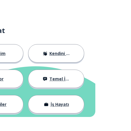
at
tim
Kendini Tanıtma
or
Temel İfadeler
iler
İş Hayatı