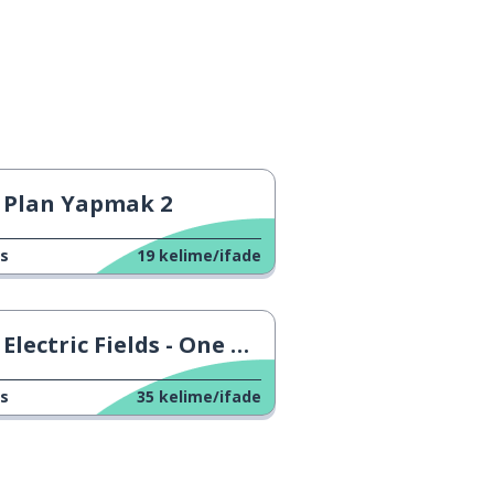
Plan Yapmak 2
s
19
kelime/ifade
Electric Fields - One Milkali
s
35
kelime/ifade