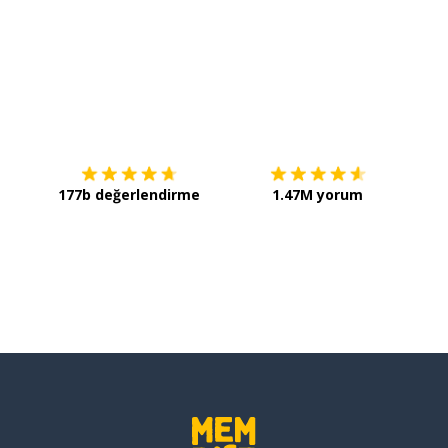
k
İndirmek için
App Store
Şimdi 
177b değerlendirme
1.47M yorum
dece