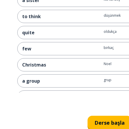
a sister
düşünmek
to think
oldukça
quite
birkaç
few
Noel
Christmas
grup
a group
acemi
a beginner
ateş; atış; ateş
fire
Derse başla
yemek