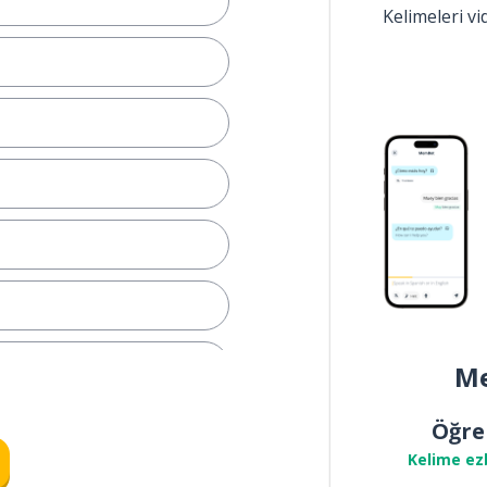
Kelimeleri v
Me
 etme
Öğre
Kelime ez