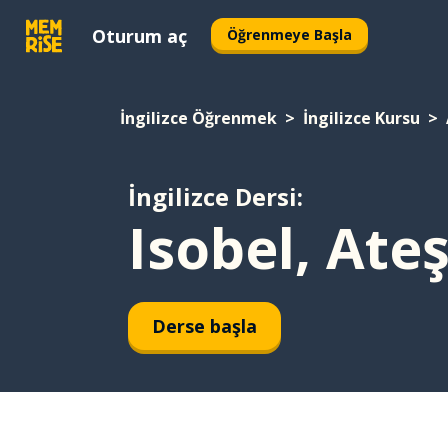
Oturum aç
Öğrenmeye Başla
İngilizce Öğrenmek
İngilizce Kursu
İngilizce Dersi:
Isobel, Ate
Derse başla