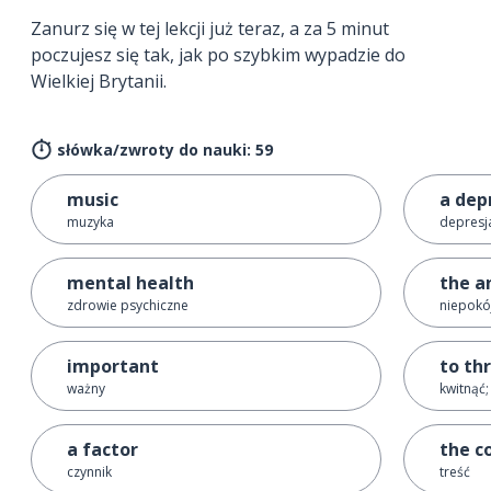
Zanurz się w tej lekcji już teraz, a za 5 minut
poczujesz się tak, jak po szybkim wypadzie do
Wielkiej Brytanii.
słówka/zwroty do nauki: 59
music
a dep
muzyka
depresj
mental health
the a
zdrowie psychiczne
niepokó
important
to th
ważny
kwitnąć;
a factor
the c
czynnik
treść