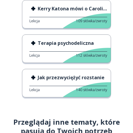
Kerry Katona mówi o Caroline Flack
Lekcja
109
słówka/zwroty
Terapia psychodeliczna
Lekcja
112
słówka/zwroty
Jak przezwyciężyć rozstanie
Lekcja
140
słówka/zwroty
Przeglądaj inne tematy, które
pasują do Twoich potrzeb