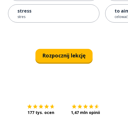
stress
to ai
stres
celować
Rozpocznij lekcję
Pobierz z
App Store
Pobierz 
177 tys. ocen
1,47 mln opinii