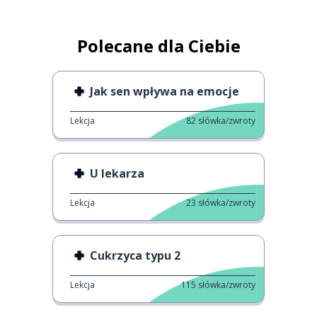
Polecane dla Ciebie
Jak sen wpływa na emocje
Lekcja
82
słówka/zwroty
U lekarza
Lekcja
23
słówka/zwroty
Cukrzyca typu 2
Lekcja
115
słówka/zwroty