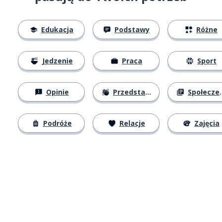
Edukacja
Podstawy
Różne
Jedzenie
Praca
Sport
Opinie
Przedstawianie się
Społeczeństwo
Podróże
Relacje
Zajęcia
Pobierz z
App Store
Pobierz 