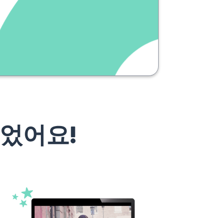
白いです
었어요!