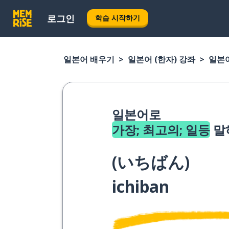
로그인
학습 시작하기
일본어 배우기
일본어 (한자) 강좌
일본어
일본어로
가장; 최고의; 일등
말
(
いちばん
)
ichiban