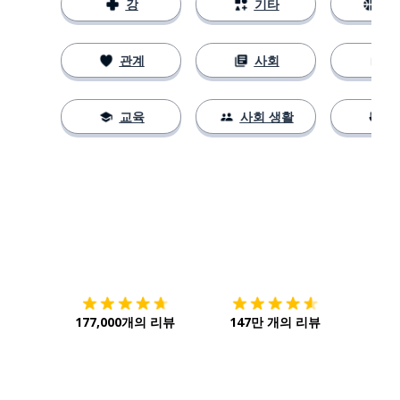
강
기타
스
관계
사회
교육
사회 생활
다운로드하기
앱 스토어
시작하
177,000개의 리뷰
147만 개의 리뷰