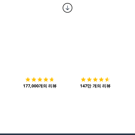
다운로드하기
앱 스토어
시작하
177,000개의 리뷰
147만 개의 리뷰