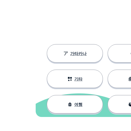
가타카나
기타
여행