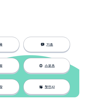
육
기초
핑
스포츠
장
첫인사