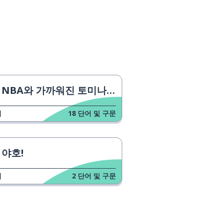
NBA와 가까워진 토미나가
업
18
단어 및 구문
야호!
업
2
단어 및 구문