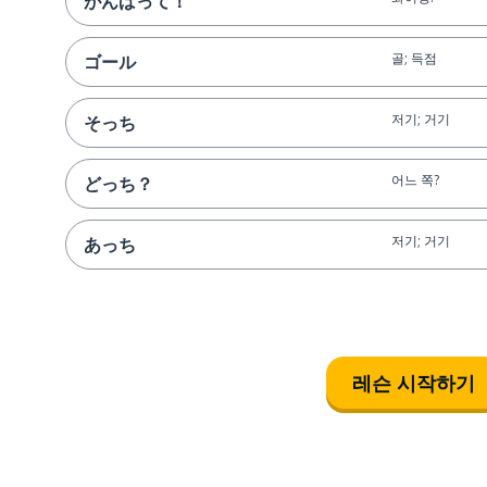
がんばって！
골; 득점
ゴール
저기; 거기
そっち
어느 쪽?
どっち？
저기; 거기
あっち
레슨 시작하기