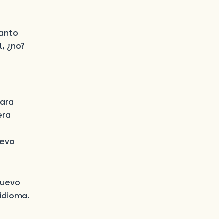
santo
l, ¿no?
para
era
uevo
nuevo
 idioma.