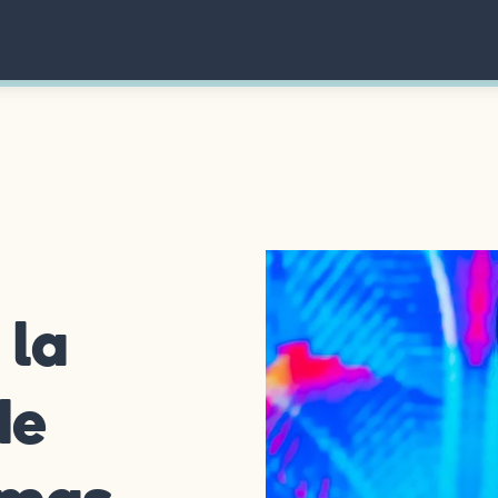
 la
de