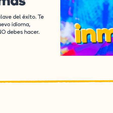
omas
lave del éxito. Te
evo idioma,
NO debes hacer.