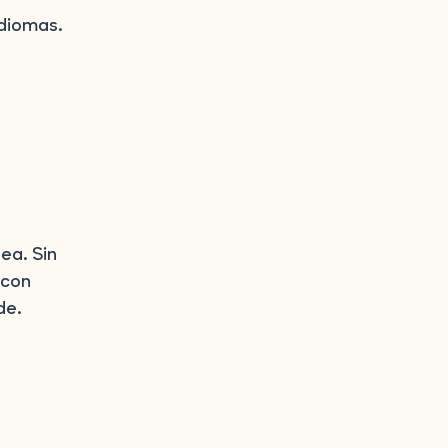
idiomas.
ea. Sin
 con
de.