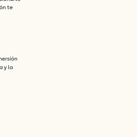
ón te
mersión
 y la