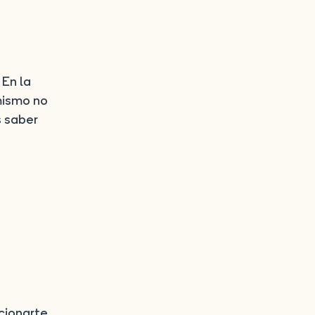
 En la
mismo no
s saber
s
acionarte