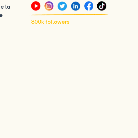
e la
e
800k followers