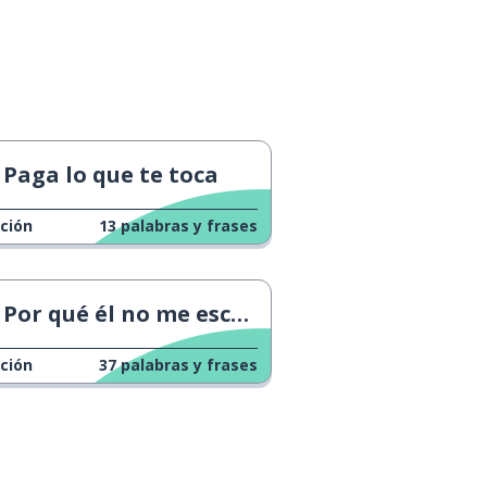
Paga lo que te toca
ción
13
palabras y frases
Por qué él no me escribe
ción
37
palabras y frases