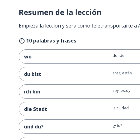
Resumen de la lección
Empieza la lección y será como teletransportarte a
10 palabras y frases
dónde
wo
eres; estás
du bist
soy; estoy
ich bin
la ciudad
die Stadt
¿y tú?
und du?