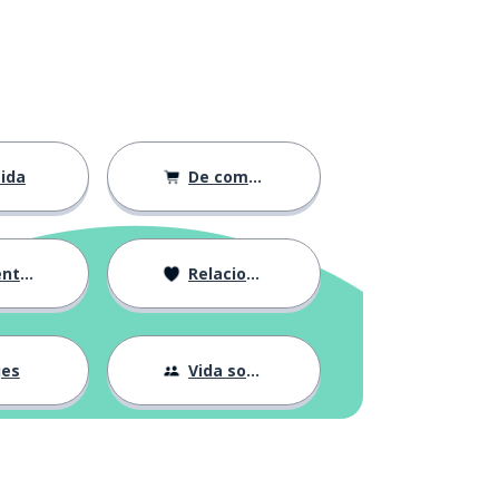
ida
De compras
ción
Relaciones
jes
Vida social