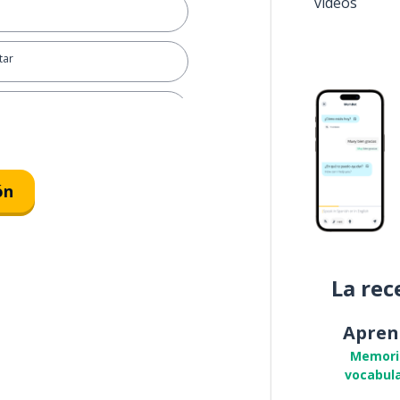
vídeos
tar
hace ('x' tiempo)
ón
amos
La rec
Apren
Memori
vocabula