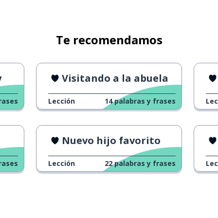
Te recomendamos
y
Visitando a la abuela
rases
Lección
14
palabras y frases
Lec
Nuevo hijo favorito
rases
Lección
22
palabras y frases
Lec