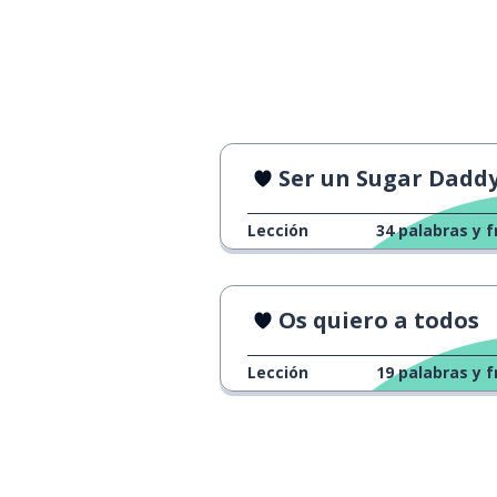
Ser un Sugar Dadd
Lección
34
palabras y f
Os quiero a todos
Lección
19
palabras y f