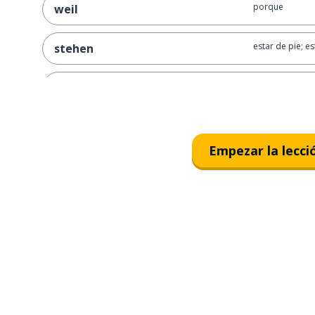
porque
weil
estar de pie; es
stehen
delante; antes; 
vor
tu; tus
dein; deine
Empezar la lecci
éramos; estáb
wir waren