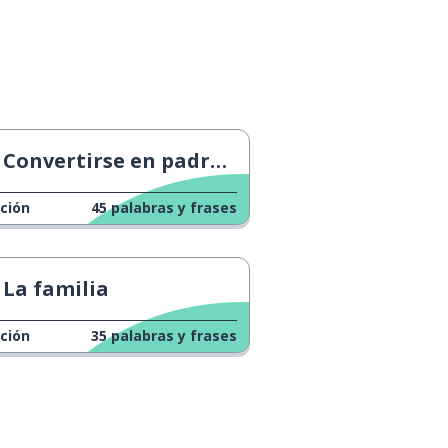
Convertirse en padre. ¡Ayuda!
ción
45
palabras y frases
La familia
ción
35
palabras y frases