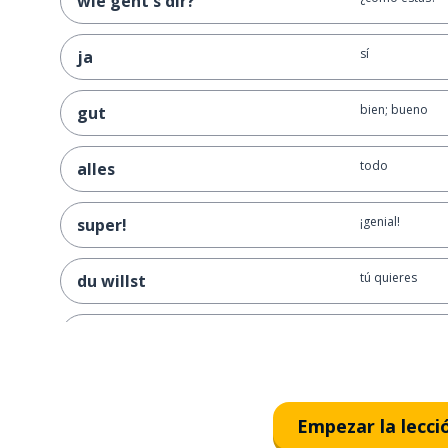
wie geht's dir?
sí
ja
bien; bueno
gut
todo
alles
¡genial!
super!
tú quieres
du willst
beber
trinken
sí, con gusto; 
ja gern
Empezar la lecci
no