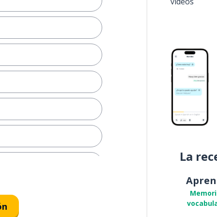
vídeos
La rec
Apren
me encantaría
Memori
vocabula
ón