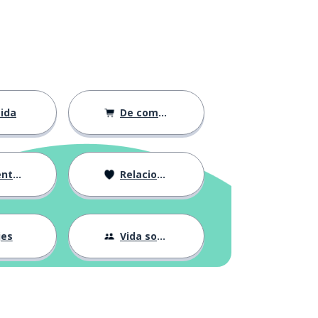
ida
De compras
ción
Relaciones
jes
Vida social