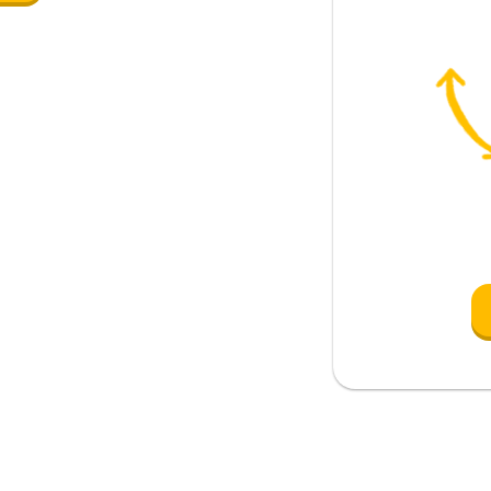
s...
ión)