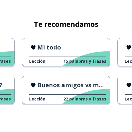
Te recomendamos
Mi todo
rases
Lección
15
palabras y frases
Lec
7
Buenos amigos vs mejores amigos
rases
Lección
22
palabras y frases
Lec