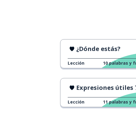
das Bier
¿Dónde estás?
Lección
10
palabras y f
Expresiones útiles 
Lección
11
palabras y f