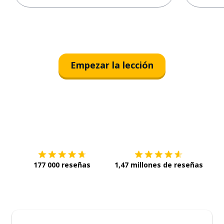
Empezar la lección
Descárgala en
App Store
Con
177 000 reseñas
1,47 millones de reseñas