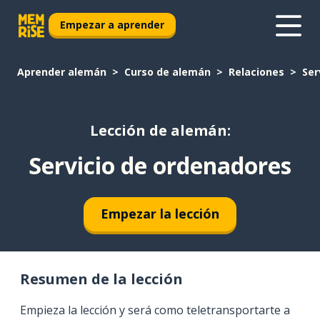
Empezar a aprender
Aprender alemán
Curso de alemán
Relaciones
Ser
Lección de alemán:
Servicio de ordenadores
Empezar la lección
Resumen de la lección
Empieza la lección y será como teletransportarte a