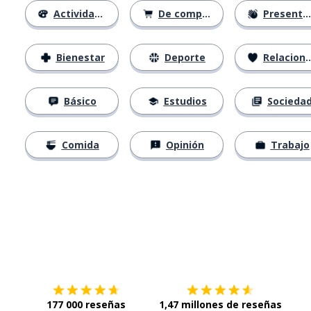
Actividades
De compras
Presentación
Bienestar
Deporte
Relaciones
Básico
Estudios
Socieda
Comida
Opinión
Trabajo
Descárgala en
App Store
Con
177 000 reseñas
1,47 millones de reseñas