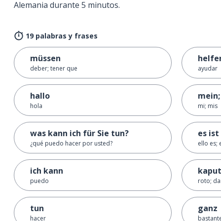
Alemania durante 5 minutos.
19 palabras y frases
müssen
helfe
deber; tener que
ayudar
hallo
mein;
hola
mi; mis
was kann ich für Sie tun?
es ist
¿qué puedo hacer por usted?
ello es;
ich kann
kaput
puedo
roto; d
tun
ganz
hacer
bastant