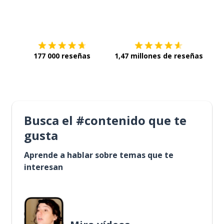
Descárgala en
App Store
Con
177 000 reseñas
1,47 millones de reseñas
Busca el #contenido que te
gusta
Aprende a hablar sobre temas que te
interesan