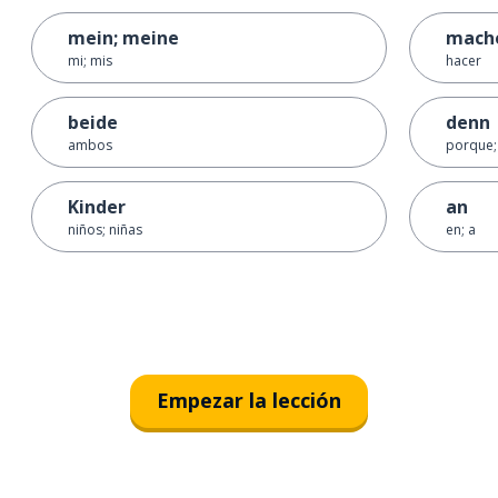
mein; meine
mach
mi; mis
hacer
beide
denn
ambos
porque;
Kinder
an
niños; niñas
en; a
Empezar la lección