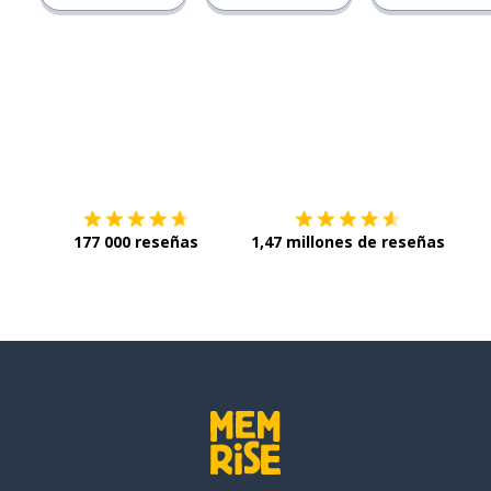
Descárgala en
App Store
Con
177 000 reseñas
1,47 millones de reseñas