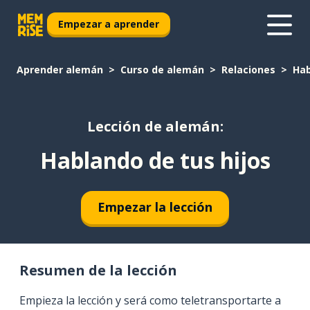
Empezar a aprender
Aprender alemán
Curso de alemán
Relaciones
Hab
Lección de alemán:
Hablando de tus hijos
Empezar la lección
Resumen de la lección
Empieza la lección y será como teletransportarte a