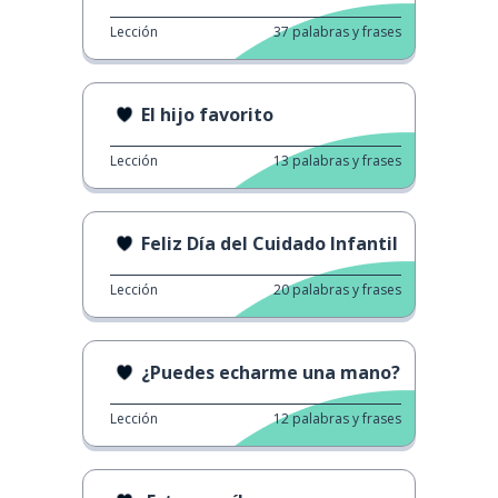
Lección
37
palabras y frases
El hijo favorito
Lección
13
palabras y frases
Feliz Día del Cuidado Infantil
Lección
20
palabras y frases
¿Puedes echarme una mano?
Lección
12
palabras y frases