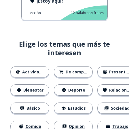
¡Estoy aquí!
Lección
12
palabras y frases
Elige los temas que más te
interesen
Actividades
De compras
Presentación
Bienestar
Deporte
Relaciones
Básico
Estudios
Socieda
Comida
Opinión
Trabajo