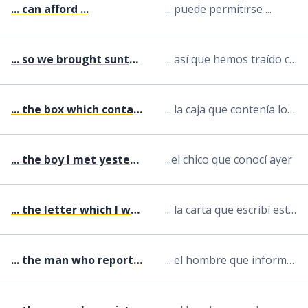
... can afford ...
... puede permitirse ...
... so we brought suntan lotion
... así que hemos traído crema para el sol
... the box which contained the diamonds
... la caja que contenía los diamantes
... the boy I met yesterday
...el chico que conocí ayer
... the letter which I wrote this morning
... la carta que escribí esta mañana
... the man who reported the problem
... el hombre que informó del problema