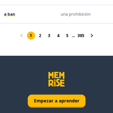
a ban
una prohibición
1
2
3
4
5
...
305
Empezar a aprender