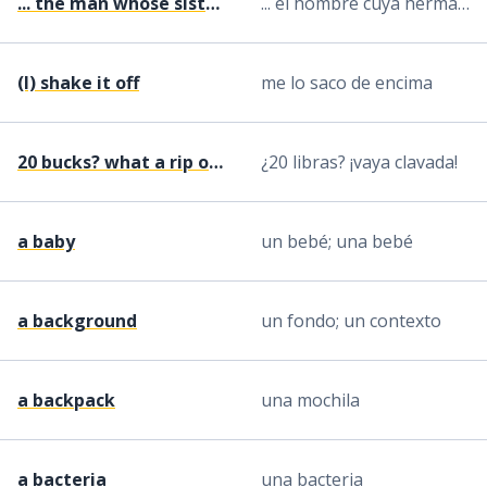
... the man whose sister works for the president
... el hombre cuya hermana trabaja para el presidente
(I) shake it off
me lo saco de encima
20 bucks? what a rip off!
¿20 libras? ¡vaya clavada!
a baby
un bebé; una bebé
a background
un fondo; un contexto
a backpack
una mochila
a bacteria
una bacteria