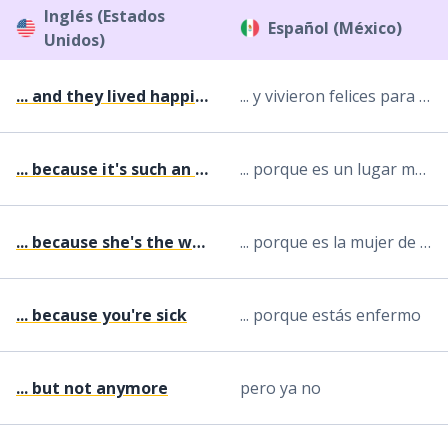
Inglés (Estados
Español (México)
Unidos)
... and they lived happily ever after
... y vivieron felices para siempre
... because it's such an interesting place
... porque es un lugar muy interesante
... because she's the woman of my dreams
... porque es la mujer de mis sueños
... because you're sick
... porque estás enfermo
... but not anymore
pero ya no